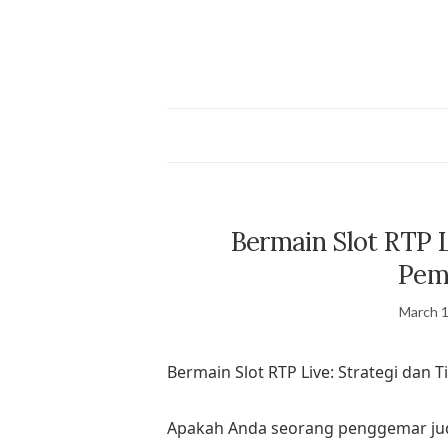
Bermain Slot RTP L
Pem
March 1
Bermain Slot RTP Live: Strategi dan 
Apakah Anda seorang penggemar jud