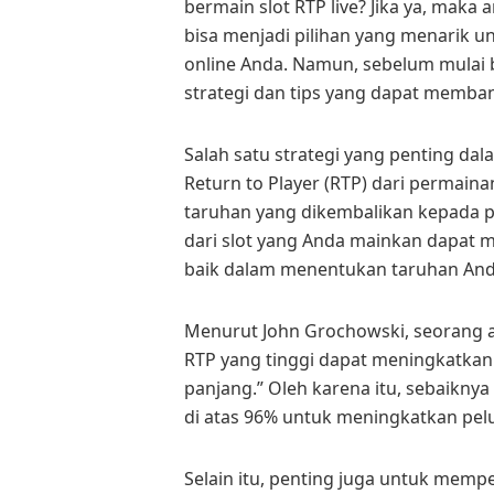
bermain slot RTP live? Jika ya, maka a
bisa menjadi pilihan yang menarik u
online Anda. Namun, sebelum mulai 
strategi dan tips yang dapat memb
Salah satu strategi yang penting da
Return to Player (RTP) dari permain
taruhan yang dikembalikan kepada 
dari slot yang Anda mainkan dapat
baik dalam menentukan taruhan And
Menurut John Grochowski, seorang ah
RTP yang tinggi dapat meningkatka
panjang.” Oleh karena itu, sebaikny
di atas 96% untuk meningkatkan pe
Selain itu, penting juga untuk mempe