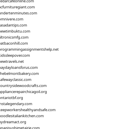
cedarcafeonline.com
acfurnituregiant.com
undertenminutes.com
omnivere.com
rasadantips.com
newtimbuktu.com
altronicsmfg.com
eatbaconhill.com
programmingassignmentshelp.net
kidssleepover.com
newtravels.net
paydayloansforus.com
thebelmontbakery.com
safewayclassic.com
countrysidewoodcrafts.com
appliancerepairchicagoil.org
ontariotbf.org
instalegendary.com
keepworkershealthyandsafe.com
noodlesitaliankitchen.com
nydreamact.org
unagisushimetairie.com