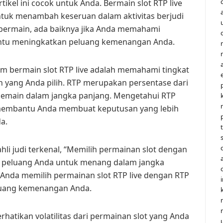
rtikel ini cocok untuk Anda. Bermain slot RTP live
ntuk menambah keseruan dalam aktivitas berjudi
bermain, ada baiknya jika Anda memahami
antu meningkatkan peluang kemenangan Anda.
lam bermain slot RTP live adalah memahami tingkat
an yang Anda pilih. RTP merupakan persentase dari
pemain dalam jangka panjang. Mengetahui RTP
 membantu Anda membuat keputusan yang lebih
a.
li judi terkenal, “Memilih permainan slot dengan
n peluang Anda untuk menang dalam jangka
a Anda memilih permainan slot RTP live dengan RTP
luang kemenangan Anda.
rhatikan volatilitas dari permainan slot yang Anda