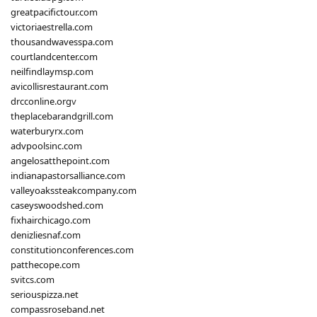
greatpacifictour.com
victoriaestrella.com
thousandwavesspa.com
courtlandcenter.com
neilfindlaymsp.com
avicollisrestaurant.com
drcconline.org
v
theplacebarandgrill.com
waterburyrx.com
advpoolsinc.com
angelosatthepoint.com
indianapastorsalliance.com
valleyoakssteakcompany.com
caseyswoodshed.com
fixhairchicago.com
denizliesnaf.com
constitutionconferences.com
patthecope.com
svitcs.com
seriouspizza.net
compassroseband.net