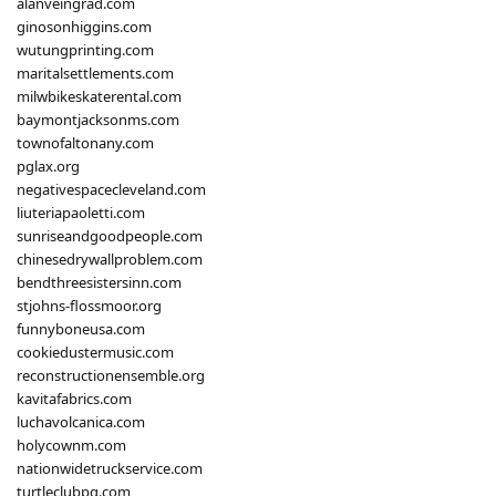
alanveingrad.com
ginosonhiggins.com
wutungprinting.com
maritalsettlements.com
milwbikeskaterental.com
baymontjacksonms.com
townofaltonany.com
pglax.org
negativespacecleveland.com
liuteriapaoletti.com
sunriseandgoodpeople.com
chinesedrywallproblem.com
bendthreesistersinn.com
stjohns-flossmoor.org
funnyboneusa.com
cookiedustermusic.com
reconstructionensemble.org
kavitafabrics.com
luchavolcanica.com
holycownm.com
nationwidetruckservice.com
turtleclubpg.com