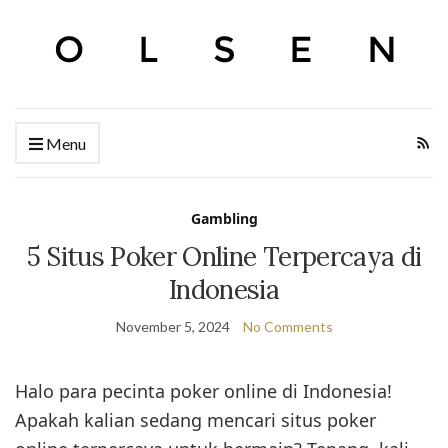
Menu
Gambling
5 Situs Poker Online Terpercaya di
Indonesia
November 5, 2024
No Comments
Halo para pecinta poker online di Indonesia!
Apakah kalian sedang mencari situs poker