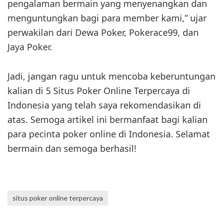
pengalaman bermain yang menyenangkan dan
menguntungkan bagi para member kami,” ujar
perwakilan dari Dewa Poker, Pokerace99, dan
Jaya Poker.
Jadi, jangan ragu untuk mencoba keberuntungan
kalian di 5 Situs Poker Online Terpercaya di
Indonesia yang telah saya rekomendasikan di
atas. Semoga artikel ini bermanfaat bagi kalian
para pecinta poker online di Indonesia. Selamat
bermain dan semoga berhasil!
situs poker online terpercaya