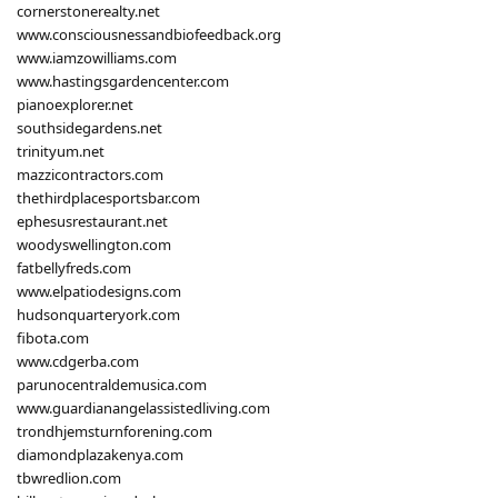
cornerstonerealty.net
www.consciousnessandbiofeedback.org
www.iamzowilliams.com
www.hastingsgardencenter.com
pianoexplorer.net
southsidegardens.net
trinityum.net
mazzicontractors.com
thethirdplacesportsbar.com
ephesusrestaurant.net
woodyswellington.com
fatbellyfreds.com
www.elpatiodesigns.com
hudsonquarteryork.com
fibota.com
www.cdgerba.com
parunocentraldemusica.com
www.guardianangelassistedliving.com
trondhjemsturnforening.com
diamondplazakenya.com
tbwredlion.com