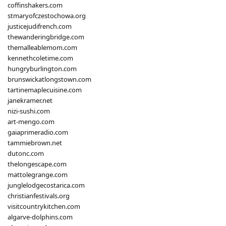
coffinshakers.com
stmaryofczestochowa.org
justicejudifrench.com
thewanderingbridge.com
themalleablemom.com
kennethcoletime.com
hungryburlington.com
brunswickatlongstown.com
tartinemaplecuisine.com
janekramer.net
nizi-sushi.com
art-mengo.com
gaiaprimeradio.com
tammiebrown.net
dutonc.com
thelongescape.com
mattolegrange.com
junglelodgecostarica.com
christianfestivals.org
visitcountrykitchen.com
algarve-dolphins.com