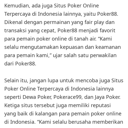
Kemudian, ada juga Situs Poker Online
Terpercaya di Indonesia lainnya, yaitu Poker88.
Dikenal dengan permainan yang fair play dan
transaksi yang cepat, Poker88 menjadi favorit
para pemain poker online di tanah air. “Kami
selalu mengutamakan kepuasan dan keamanan
para pemain kami,” ujar salah satu perwakilan
dari Poker88.
Selain itu, jangan lupa untuk mencoba juga Situs
Poker Online Terpercaya di Indonesia lainnya
seperti Dewa Poker, Pokerace99, dan Jaya Poker.
Ketiga situs tersebut juga memiliki reputasi
yang baik di kalangan para pemain poker online
di Indonesia. “Kami selalu berusaha memberikan