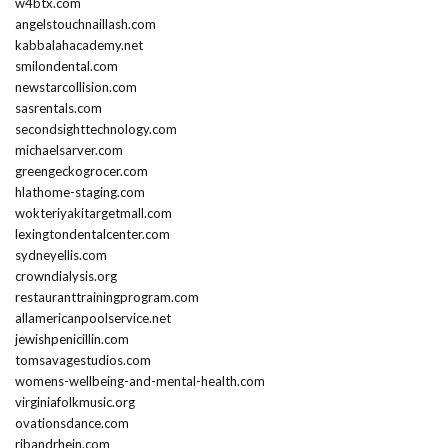
w4btx.com
angelstouchnaillash.com
kabbalahacademy.net
smilondental.com
newstarcollision.com
sasrentals.com
secondsighttechnology.com
michaelsarver.com
greengeckogrocer.com
hlathome-staging.com
wokteriyakitargetmall.com
lexingtondentalcenter.com
sydneyellis.com
crowndialysis.org
restauranttrainingprogram.com
allamericanpoolservice.net
jewishpenicillin.com
tomsavagestudios.com
womens-wellbeing-and-mental-health.com
virginiafolkmusic.org
ovationsdance.com
ribandrhein.com