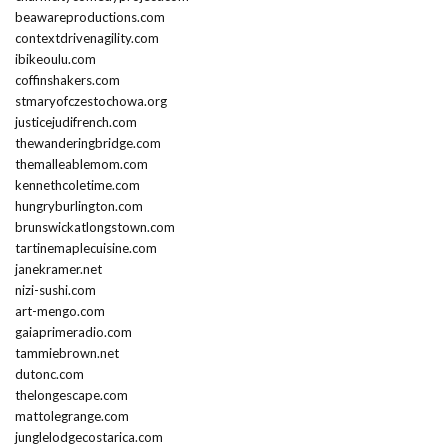
beawareproductions.com
contextdrivenagility.com
ibikeoulu.com
coffinshakers.com
stmaryofczestochowa.org
justicejudifrench.com
thewanderingbridge.com
themalleablemom.com
kennethcoletime.com
hungryburlington.com
brunswickatlongstown.com
tartinemaplecuisine.com
janekramer.net
nizi-sushi.com
art-mengo.com
gaiaprimeradio.com
tammiebrown.net
dutonc.com
thelongescape.com
mattolegrange.com
junglelodgecostarica.com