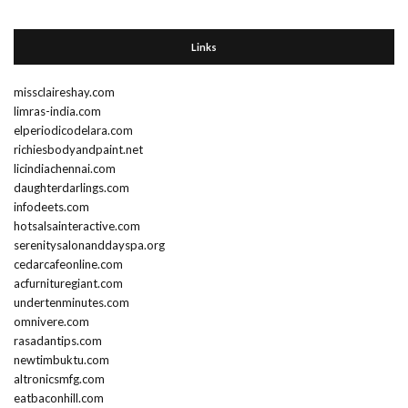
Links
missclaireshay.com
limras-india.com
elperiodicodelara.com
richiesbodyandpaint.net
licindiachennai.com
daughterdarlings.com
infodeets.com
hotsalsainteractive.com
serenitysalonanddayspa.org
cedarcafeonline.com
acfurnituregiant.com
undertenminutes.com
omnivere.com
rasadantips.com
newtimbuktu.com
altronicsmfg.com
eatbaconhill.com