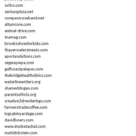
svitcs.com
seriouspizza.net
compassroseband.net
altumcore.com
animal-drive.com
tnamag.com
brooksshoesforkids.com
thayersselectmeats.com
aporiasolutions.com
segwaywpa.com
gulfcoastpalapas.com
thebridgehealthclinics.com
waterlinewriters.org
shameddogan.com
parentsoftots.org
creative3drenderings.com
farmerstradecoffee.com
logcabinyardage.com
davidboers.com
www.imobetachat.com
mattdickstein.com