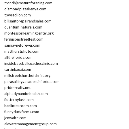
trondhjemsturnforening.com
diamondplazakenya.com
tbwredlion.com
billsautorepairandsales.com
quantum-naturals.com
montessorilearningcenter.org
fergusonstreetfest.com
samjayneforever.com
matthurstphoto.com
alltheflorida.com
insidebaseballcoachesclinic.com
carsinkauai.com
millstreetchurchofchrist.org
parasailingvacadestinflorida.com
pride-realty.net
alphadynamicshealth.com
flutterbylash.com
hanlintearoom.com
funnyduckfarms.com
jenwaite.com
elevatemanagementgroup.com