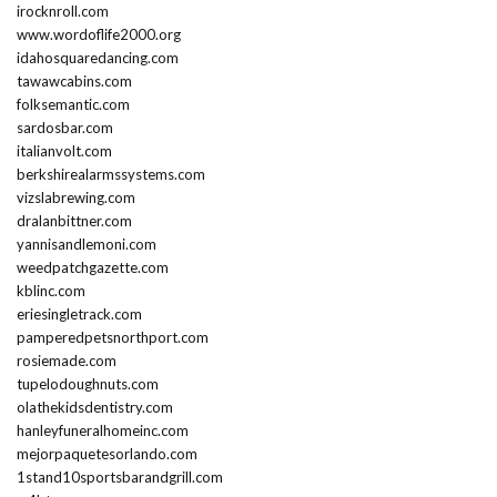
irocknroll.com
www.wordoflife2000.org
idahosquaredancing.com
tawawcabins.com
folksemantic.com
sardosbar.com
italianvolt.com
berkshirealarmssystems.com
vizslabrewing.com
dralanbittner.com
yannisandlemoni.com
weedpatchgazette.com
kblinc.com
eriesingletrack.com
pamperedpetsnorthport.com
rosiemade.com
tupelodoughnuts.com
olathekidsdentistry.com
hanleyfuneralhomeinc.com
mejorpaquetesorlando.com
1stand10sportsbarandgrill.com