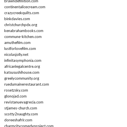
brawndefinition.com
continentalicecream.com
crazycreekquilts.com
binkdavies.com
christchurchpdx.org
kenabrahambooks.com
commune-kitchen.com
amuthefilm.com
lustforlovefilm.com
nicolasjolly.net
infinitasymphonia.com
africanlegalcentre.org
katsusushihouse.com
greelycommunity.org
ruedumainerestaurant.com
rosetzsky.com
glonojad.com
revistanuevagrecia.com
stjames-church.com
scotty2naughty.com
doreeshafrir.com
charmcitycomedyproject.com