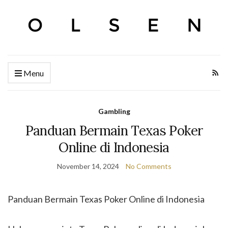
Menu
Gambling
Panduan Bermain Texas Poker
Online di Indonesia
November 14, 2024
No Comments
Panduan Bermain Texas Poker Online di Indonesia