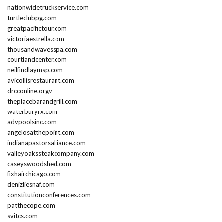
nationwidetruckservice.com
turtleclubpg.com
greatpacifictour.com
victoriaestrella.com
thousandwavesspa.com
courtlandcenter.com
neilfindlaymsp.com
avicollisrestaurant.com
drcconline.org
v
theplacebarandgrill.com
waterburyrx.com
advpoolsinc.com
angelosatthepoint.com
indianapastorsalliance.com
valleyoakssteakcompany.com
caseyswoodshed.com
fixhairchicago.com
denizliesnaf.com
constitutionconferences.com
patthecope.com
svitcs.com