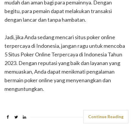
mudah dan aman bagi para pemainnya. Dengan
begitu, para pemain dapat melakukan transaksi
dengan lancar dan tanpa hambatan.
Jadi, jika Anda sedang mencari situs poker online
terpercaya di Indonesia, jangan ragu untuk mencoba
5 Situs Poker Online Terpercaya di Indonesia Tahun
2023. Dengan reputasi yang baik dan layanan yang
memuaskan, Anda dapat menikmati pengalaman
bermain poker online yang menyenangkan dan
menguntungkan.
Continue Reading