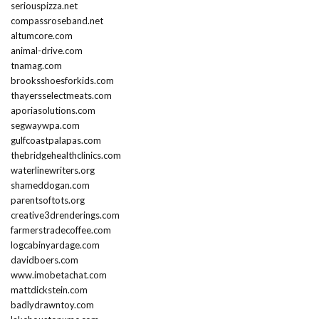
seriouspizza.net
compassroseband.net
altumcore.com
animal-drive.com
tnamag.com
brooksshoesforkids.com
thayersselectmeats.com
aporiasolutions.com
segwaywpa.com
gulfcoastpalapas.com
thebridgehealthclinics.com
waterlinewriters.org
shameddogan.com
parentsoftots.org
creative3drenderings.com
farmerstradecoffee.com
logcabinyardage.com
davidboers.com
www.imobetachat.com
mattdickstein.com
badlydrawntoy.com