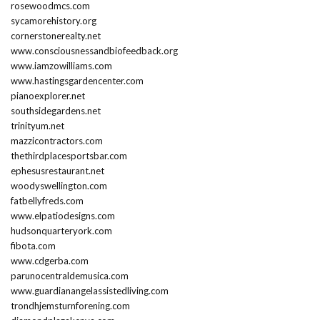
rosewoodmcs.com
sycamorehistory.org
cornerstonerealty.net
www.consciousnessandbiofeedback.org
www.iamzowilliams.com
www.hastingsgardencenter.com
pianoexplorer.net
southsidegardens.net
trinityum.net
mazzicontractors.com
thethirdplacesportsbar.com
ephesusrestaurant.net
woodyswellington.com
fatbellyfreds.com
www.elpatiodesigns.com
hudsonquarteryork.com
fibota.com
www.cdgerba.com
parunocentraldemusica.com
www.guardianangelassistedliving.com
trondhjemsturnforening.com