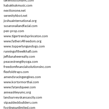
lakehoustonumc.com
habakkukmusic.com
nexttonone.net
serenityhbot.net
joshuainternational.org
susansnailandfacial.com
pen-prop.com
www.tigertrendsprinceton.com
www.fathers4freedom.org
www.topperlyngundogs.com
runningoftheelkhalf.com
jeffdunaheerealty.com
peacestrengthyoga.com
freedomfinancialsolutionsinc.com
flexfoldtraps.com
amendsracingengines.com
www.kortormorthai.com
www.fatandqueer.com
anneashleyumc.org
landsurveyskansascity.com
stpauldeckbuilders.com
footingsunlimited.com