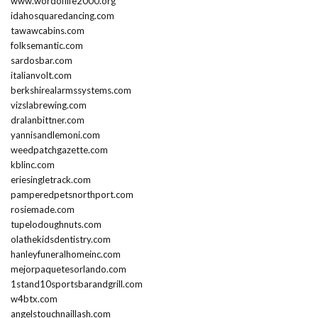
www.wordoflife2000.org
idahosquaredancing.com
tawawcabins.com
folksemantic.com
sardosbar.com
italianvolt.com
berkshirealarmssystems.com
vizslabrewing.com
dralanbittner.com
yannisandlemoni.com
weedpatchgazette.com
kblinc.com
eriesingletrack.com
pamperedpetsnorthport.com
rosiemade.com
tupelodoughnuts.com
olathekidsdentistry.com
hanleyfuneralhomeinc.com
mejorpaquetesorlando.com
1stand10sportsbarandgrill.com
w4btx.com
angelstouchnaillash.com