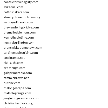
contextdrivenagility.com
ibikeoulu.com
coffinshakers.com
stmaryofczestochowa.org
justicejudifrench.com
thewanderingbridge.com
themalleablemom.com
kennethcoletime.com
hungryburlington.com
brunswickatlongstown.com
tartinemaplecuisine.com
janekramer.net
nizi-sushi.com
art-mengo.com
gaiaprimeradio.com
tammiebrown.net
dutonc.com
thelongescape.com
mattolegrange.com
junglelodgecostarica.com
christianfestivals.org