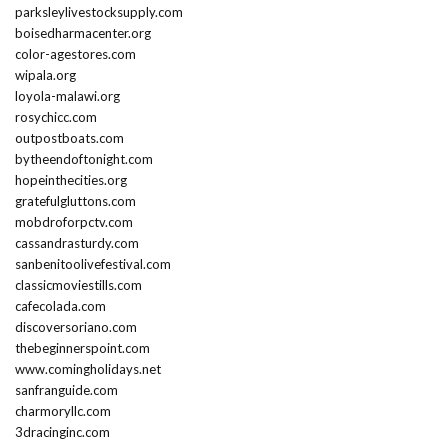
parksleylivestocksupply.com
boisedharmacenter.org
color-agestores.com
wipala.org
loyola-malawi.org
rosychicc.com
outpostboats.com
bytheendoftonight.com
hopeinthecities.org
gratefulgluttons.com
mobdroforpctv.com
cassandrasturdy.com
sanbenitoolivefestival.com
classicmoviestills.com
cafecolada.com
discoversoriano.com
thebeginnerspoint.com
www.comingholidays.net
sanfranguide.com
charmoryllc.com
3dracinginc.com