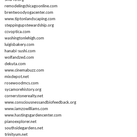
remodelingchicagoonline.com
brentwoodyogacenter.com
www.tiptonlandscaping.com
steppingupstewardship.org
ccvoptica.com
washingtonlehigh.com
luigisbakery.com
hanabi-sushi.com
wolfandzed.com
dekuta.com
www.cinemabuzz.com
mixdepot.net
rosewoodmcs.com
sycamorehistory.org
cornerstonerealty.net
www.consciousnessandbiofeedback.org
www.iamzowilliams.com
www.hastingsgardencenter.com
pianoexplorer.net
southsidegardens.net
trinityum.net