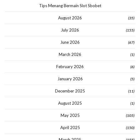
Tips Menang Bermain Slot Sbobet
August 2026
(35)
July 2026
(155)
June 2026
(67)
March 2026
(1)
February 2026
(6)
January 2026
(5)
December 2025
(11)
August 2025
(1)
May 2025
(105)
April 2025
(150)
March 2025
(155)