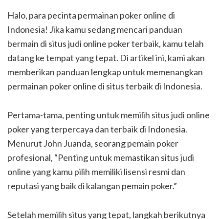
Halo, para pecinta permainan poker online di
Indonesia! Jika kamu sedang mencari panduan
bermain di situs judi online poker terbaik, kamu telah
datang ke tempat yang tepat. Di artikel ini, kami akan
memberikan panduan lengkap untuk memenangkan
permainan poker online di situs terbaik di Indonesia.
Pertama-tama, penting untuk memilih situs judi online
poker yang terpercaya dan terbaik di Indonesia.
Menurut John Juanda, seorang pemain poker
profesional, “Penting untuk memastikan situs judi
online yang kamu pilih memiliki lisensi resmi dan
reputasi yang baik di kalangan pemain poker.”
Setelah memilih situs yang tepat, langkah berikutnya