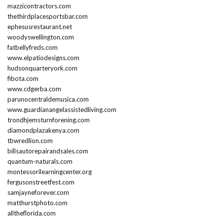
mazzicontractors.com
thethirdplacesportsbar.com
ephesusrestaurant.net
woodyswellington.com
fatbellyfreds.com
www.elpatiodesigns.com
hudsonquarteryork.com
fibota.com
www.cdgerba.com
parunocentraldemusica.com
www.guardianangelassistedliving.com
trondhjemsturnforening.com
diamondplazakenya.com
tbwredlion.com
billsautorepairandsales.com
quantum-naturals.com
montessorilearningcenter.org
fergusonstreetfest.com
samjayneforever.com
matthurstphoto.com
alltheflorida.com