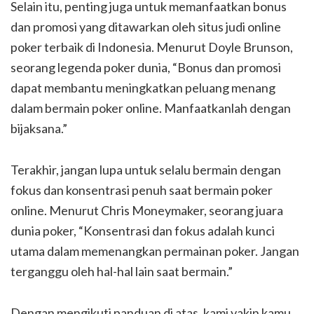
Selain itu, penting juga untuk memanfaatkan bonus
dan promosi yang ditawarkan oleh situs judi online
poker terbaik di Indonesia. Menurut Doyle Brunson,
seorang legenda poker dunia, “Bonus dan promosi
dapat membantu meningkatkan peluang menang
dalam bermain poker online. Manfaatkanlah dengan
bijaksana.”
Terakhir, jangan lupa untuk selalu bermain dengan
fokus dan konsentrasi penuh saat bermain poker
online. Menurut Chris Moneymaker, seorang juara
dunia poker, “Konsentrasi dan fokus adalah kunci
utama dalam memenangkan permainan poker. Jangan
terganggu oleh hal-hal lain saat bermain.”
Dengan mengikuti panduan di atas, kami yakin kamu