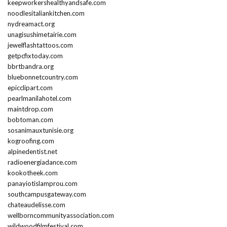
keepworkershealthyandsafe.com
noodlesitaliankitchen.com
nydreamact.org
unagisushimetairie.com
jewelflashtattoos.com
getpcfixtoday.com
bbrtbandra.org
bluebonnetcountry.com
epicclipart.com
pearlmanilahotel.com
maintdrop.com
bobtoman.com
sosanimauxtunisie.org
kogroofing.com
alpinedentist.net
radioenergiadance.com
kookotheek.com
panayiotislamprou.com
southcampusgateway.com
chateaudelisse.com
wellborncommunityassociation.com
wildwoodfilmfestival.com