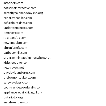
infodeets.com
hotsalsainteractive.com
serenitysalonanddayspa.org
cedarcafeonline.com
acfurnituregiant.com
undertenminutes.com
omnivere.com
rasadantips.com
newtimbuktu.com
altronicsmfg.com
eatbaconhill.com
programmingassignmentshelp.net
kidssleepover.com
newtravels.net
paydayloansforus.com
thebelmontbakery.com
safewayclassic.com
countrysidewoodcrafts.com
appliancerepairchicagoil.org
ontariotbf.org
instalegendary.com