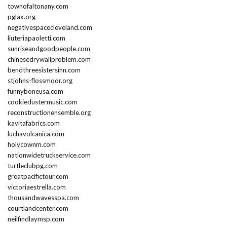
townofaltonany.com
pglax.org
negativespacecleveland.com
liuteriapaoletti.com
sunriseandgoodpeople.com
chinesedrywallproblem.com
bendthreesistersinn.com
stjohns-flossmoor.org
funnyboneusa.com
cookiedustermusic.com
reconstructionensemble.org
kavitafabrics.com
luchavolcanica.com
holycownm.com
nationwidetruckservice.com
turtleclubpg.com
greatpacifictour.com
victoriaestrella.com
thousandwavesspa.com
courtlandcenter.com
neilfindlaymsp.com