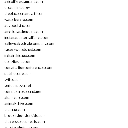
avicollisrestaurant.com
drcconline.org
v
theplacebarandgrill.com
waterburyrx.com
advpoolsinc.com
angelosatthepoint.com
indianapastorsalliance.com
valleyoakssteakcompany.com
caseyswoodshed.com
fixhairchicago.com
denizliesnaf.com
constitutionconferences.com
patthecope.com
svitcs.com
seriouspizza.net
compassroseband.net
altumcore.com
animal-drive.com
tnamag.com
brooksshoesforkids.com
thayersselectmeats.com
aporiasolutions.com