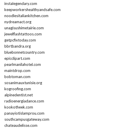
instalegendary.com
keepworkershealthyandsafe.com
noodlesitaliankitchen.com
nydreamact.org
unagisushimetairie.com
jewelflashtattoos.com
getpcfixtoday.com
bbrtbandra.org
bluebonnetcountry.com
epicclipart.com
pearlmanilahotel.com
maintdrop.com
bobtoman.com
sosanimauxtunisie.org
kogroofing.com
alpinedentist.net
radioenergiadance.com
kookotheek.com
panayiotislamprou.com
southcampusgateway.com
chateaudelisse.com