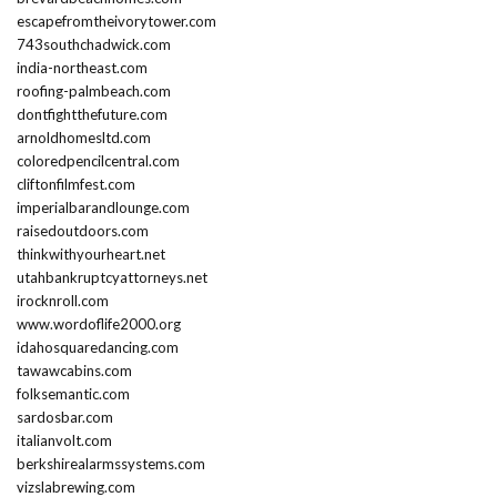
escapefromtheivorytower.com
743southchadwick.com
india-northeast.com
roofing-palmbeach.com
dontfightthefuture.com
arnoldhomesltd.com
coloredpencilcentral.com
cliftonfilmfest.com
imperialbarandlounge.com
raisedoutdoors.com
thinkwithyourheart.net
utahbankruptcyattorneys.net
irocknroll.com
www.wordoflife2000.org
idahosquaredancing.com
tawawcabins.com
folksemantic.com
sardosbar.com
italianvolt.com
berkshirealarmssystems.com
vizslabrewing.com