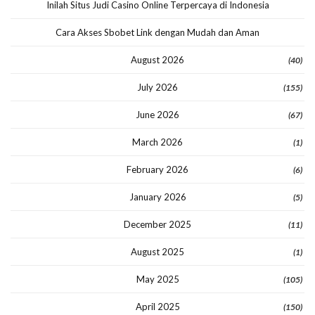
Inilah Situs Judi Casino Online Terpercaya di Indonesia
Cara Akses Sbobet Link dengan Mudah dan Aman
August 2026
(40)
July 2026
(155)
June 2026
(67)
March 2026
(1)
February 2026
(6)
January 2026
(5)
December 2025
(11)
August 2025
(1)
May 2025
(105)
April 2025
(150)