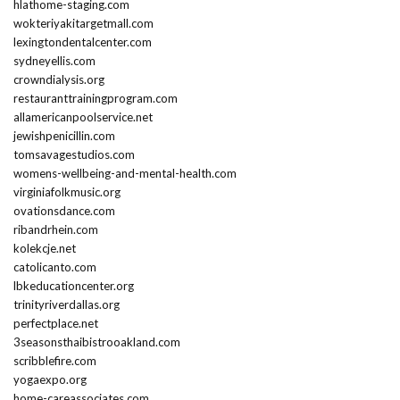
hlathome-staging.com
wokteriyakitargetmall.com
lexingtondentalcenter.com
sydneyellis.com
crowndialysis.org
restauranttrainingprogram.com
allamericanpoolservice.net
jewishpenicillin.com
tomsavagestudios.com
womens-wellbeing-and-mental-health.com
virginiafolkmusic.org
ovationsdance.com
ribandrhein.com
kolekcje.net
catolicanto.com
lbkeducationcenter.org
trinityriverdallas.org
perfectplace.net
3seasonsthaibistrooakland.com
scribblefire.com
yogaexpo.org
home-careassociates.com