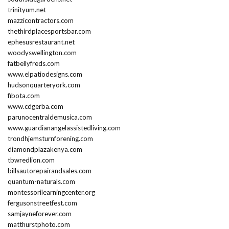
trinityum.net
mazzicontractors.com
thethirdplacesportsbar.com
ephesusrestaurant.net
woodyswellington.com
fatbellyfreds.com
www.elpatiodesigns.com
hudsonquarteryork.com
fibota.com
www.cdgerba.com
parunocentraldemusica.com
www.guardianangelassistedliving.com
trondhjemsturnforening.com
diamondplazakenya.com
tbwredlion.com
billsautorepairandsales.com
quantum-naturals.com
montessorilearningcenter.org
fergusonstreetfest.com
samjayneforever.com
matthurstphoto.com