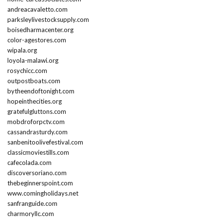
andreacavaletto.com
parksleylivestocksupply.com
boisedharmacenter.org
color-agestores.com
wipala.org
loyola-malawi.org
rosychicc.com
outpostboats.com
bytheendoftonight.com
hopeinthecities.org
gratefulgluttons.com
mobdroforpctv.com
cassandrasturdy.com
sanbenitoolivefestival.com
classicmoviestills.com
cafecolada.com
discoversoriano.com
thebeginnerspoint.com
www.comingholidays.net
sanfranguide.com
charmoryllc.com