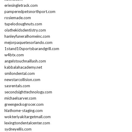
eriesingletrack.com
pamperedpetsnorthport.com
rosiemade.com
tupelodoughnuts.com
olathekidsdentistry.com
hanleyfuneralhomeinc.com
mejorpaquetesorlando.com
1stand10sportsbarandgrill.com
w4btx.com
angelstouchnaillash.com
kabbalahacademy.net
smilondental.com
newstarcollision.com
sasrentals.com
secondsighttechnology.com
michaelsarver.com
greengeckogrocer.com
hlathome-staging.com
wokteriyakitargetmall.com
lexingtondentalcenter.com
sydneyellis.com