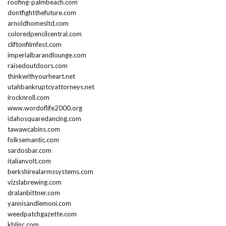
roofing-palmbeach.com
dontfightthefuture.com
arnoldhomesltd.com
coloredpencilcentral.com
cliftonfilmfest.com
imperialbarandlounge.com
raisedoutdoors.com
thinkwithyourheart.net
utahbankruptcyattorneys.net
irocknroll.com
www.wordoflife2000.org
idahosquaredancing.com
tawawcabins.com
folksemantic.com
sardosbar.com
italianvolt.com
berkshirealarmssystems.com
vizslabrewing.com
dralanbittner.com
yannisandlemoni.com
weedpatchgazette.com
kblinc.com