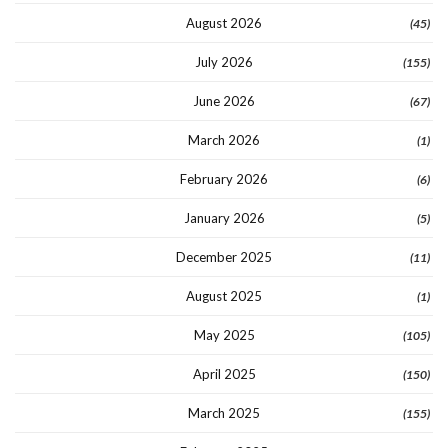
August 2026
(45)
July 2026
(155)
June 2026
(67)
March 2026
(1)
February 2026
(6)
January 2026
(5)
December 2025
(11)
August 2025
(1)
May 2025
(105)
April 2025
(150)
March 2025
(155)