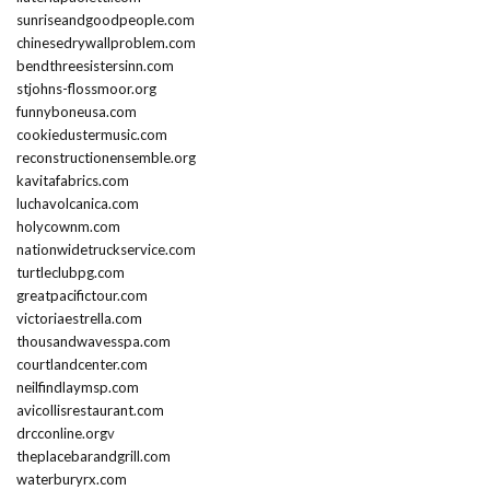
sunriseandgoodpeople.com
chinesedrywallproblem.com
bendthreesistersinn.com
stjohns-flossmoor.org
funnyboneusa.com
cookiedustermusic.com
reconstructionensemble.org
kavitafabrics.com
luchavolcanica.com
holycownm.com
nationwidetruckservice.com
turtleclubpg.com
greatpacifictour.com
victoriaestrella.com
thousandwavesspa.com
courtlandcenter.com
neilfindlaymsp.com
avicollisrestaurant.com
drcconline.org
v
theplacebarandgrill.com
waterburyrx.com