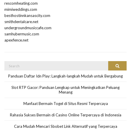
rescomheating.com
mimiweddings.com
besthostinnkansascity.com
smithdentalcare.net
undergroundmusiccafe.com
samhubermusic.com
apexfence.net
Search
Search
for:
Panduan Daftar Idn Play: Langkah-langkah Mudah untuk Bergabung
Slot RTP Gacor: Panduan Lengkap untuk Meningkatkan Peluang
Menang
Manfaat Bermain Togel di Situs Resmi Terpercaya
Rahasia Sukses Bermain di Casino Online Terpercaya di Indonesia
Cara Mudah Mencari Sbobet Link Alternatif yang Terpercaya