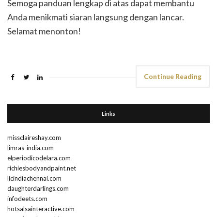
Semoga panduan lengkap di atas dapat membantu
Anda menikmati siaran langsung dengan lancar.
Selamat menonton!
Continue Reading
Links
missclaireshay.com
limras-india.com
elperiodicodelara.com
richiesbodyandpaint.net
licindiachennai.com
daughterdarlings.com
infodeets.com
hotsalsainteractive.com