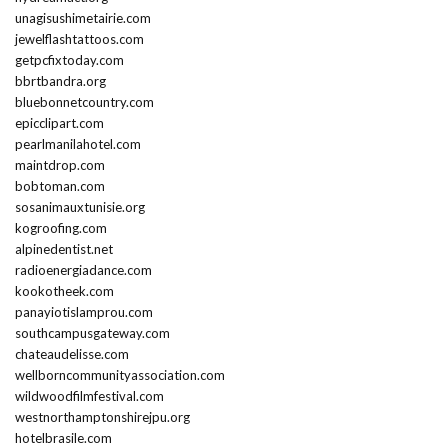
unagisushimetairie.com
jewelflashtattoos.com
getpcfixtoday.com
bbrtbandra.org
bluebonnetcountry.com
epicclipart.com
pearlmanilahotel.com
maintdrop.com
bobtoman.com
sosanimauxtunisie.org
kogroofing.com
alpinedentist.net
radioenergiadance.com
kookotheek.com
panayiotislamprou.com
southcampusgateway.com
chateaudelisse.com
wellborncommunityassociation.com
wildwoodfilmfestival.com
westnorthamptonshirejpu.org
hotelbrasile.com