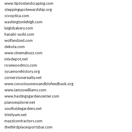
www.tiptonlandscaping.com
steppingupstewardship.org
ccvoptica.com
washingtonlehigh.com
luigisbakery.com
hanabi-sushi.com
wolfandzed.com
dekuta.com
www.cinemabuzz.com
mixdepot.net
rosewoodmcs.com
sycamorehistory.org
cornerstonerealty.net
www.consciousnessandbiofeedback.org
www.iamzowilliams.com
www.hastingsgardencenter.com
pianoexplorer.net
southsidegardens.net
trinityum.net
mazzicontractors.com
thethirdplacesportsbar.com