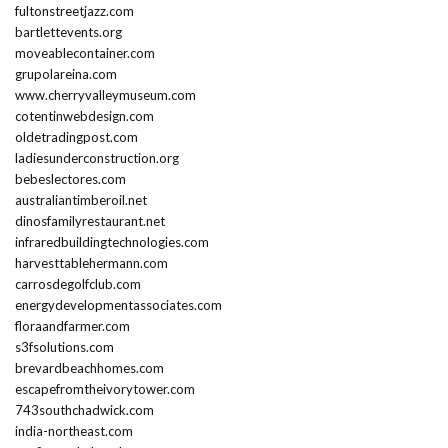
fultonstreetjazz.com
bartlettevents.org
moveablecontainer.com
grupolareina.com
www.cherryvalleymuseum.com
cotentinwebdesign.com
oldetradingpost.com
ladiesunderconstruction.org
bebeslectores.com
australiantimberoil.net
dinosfamilyrestaurant.net
infraredbuildingtechnologies.com
harvesttablehermann.com
carrosdegolfclub.com
energydevelopmentassociates.com
floraandfarmer.com
s3fsolutions.com
brevardbeachhomes.com
escapefromtheivorytower.com
743southchadwick.com
india-northeast.com