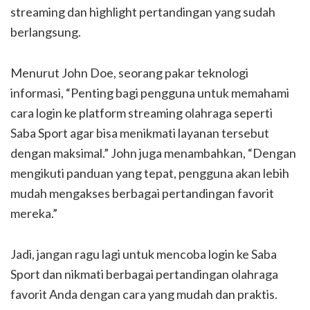
streaming dan highlight pertandingan yang sudah
berlangsung.
Menurut John Doe, seorang pakar teknologi
informasi, “Penting bagi pengguna untuk memahami
cara login ke platform streaming olahraga seperti
Saba Sport agar bisa menikmati layanan tersebut
dengan maksimal.” John juga menambahkan, “Dengan
mengikuti panduan yang tepat, pengguna akan lebih
mudah mengakses berbagai pertandingan favorit
mereka.”
Jadi, jangan ragu lagi untuk mencoba login ke Saba
Sport dan nikmati berbagai pertandingan olahraga
favorit Anda dengan cara yang mudah dan praktis.