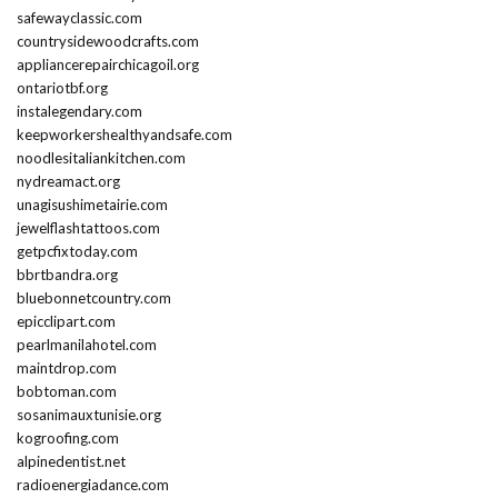
safewayclassic.com
countrysidewoodcrafts.com
appliancerepairchicagoil.org
ontariotbf.org
instalegendary.com
keepworkershealthyandsafe.com
noodlesitaliankitchen.com
nydreamact.org
unagisushimetairie.com
jewelflashtattoos.com
getpcfixtoday.com
bbrtbandra.org
bluebonnetcountry.com
epicclipart.com
pearlmanilahotel.com
maintdrop.com
bobtoman.com
sosanimauxtunisie.org
kogroofing.com
alpinedentist.net
radioenergiadance.com