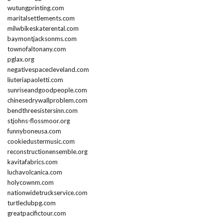
wutungprinting.com
maritalsettlements.com
milwbikeskaterental.com
baymontjacksonms.com
townofaltonany.com
pglax.org
negativespacecleveland.com
liuteriapaoletti.com
sunriseandgoodpeople.com
chinesedrywallproblem.com
bendthreesistersinn.com
stjohns-flossmoor.org
funnyboneusa.com
cookiedustermusic.com
reconstructionensemble.org
kavitafabrics.com
luchavolcanica.com
holycownm.com
nationwidetruckservice.com
turtleclubpg.com
greatpacifictour.com