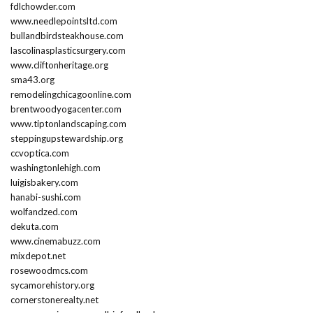
fdlchowder.com
www.needlepointsltd.com
bullandbirdsteakhouse.com
lascolinasplasticsurgery.com
www.cliftonheritage.org
sma43.org
remodelingchicagoonline.com
brentwoodyogacenter.com
www.tiptonlandscaping.com
steppingupstewardship.org
ccvoptica.com
washingtonlehigh.com
luigisbakery.com
hanabi-sushi.com
wolfandzed.com
dekuta.com
www.cinemabuzz.com
mixdepot.net
rosewoodmcs.com
sycamorehistory.org
cornerstonerealty.net