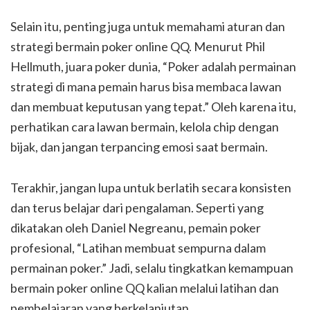
Selain itu, penting juga untuk memahami aturan dan
strategi bermain poker online QQ. Menurut Phil
Hellmuth, juara poker dunia, “Poker adalah permainan
strategi di mana pemain harus bisa membaca lawan
dan membuat keputusan yang tepat.” Oleh karena itu,
perhatikan cara lawan bermain, kelola chip dengan
bijak, dan jangan terpancing emosi saat bermain.
Terakhir, jangan lupa untuk berlatih secara konsisten
dan terus belajar dari pengalaman. Seperti yang
dikatakan oleh Daniel Negreanu, pemain poker
profesional, “Latihan membuat sempurna dalam
permainan poker.” Jadi, selalu tingkatkan kemampuan
bermain poker online QQ kalian melalui latihan dan
pembelajaran yang berkelanjutan.