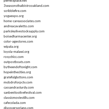
perfectplace.net
3seasonsthaibistrooakland.com
scribblefire.com
yogaexpo.org
home-careassociates.com
andreacavaletto.com
parksleylivestocksupply.com
boisedharmacenter.org
color-agestores.com
wipala.org
loyola-malawi.org
rosychicc.com
outpostboats.com
bytheendoftonight.com
hopeinthecities.org
gratefulgluttons.com
mobdroforpctv.com
cassandrasturdy.com
sanbenitoolivefestival.com
classicmoviestills.com
cafecolada.com
discoversoriano.com