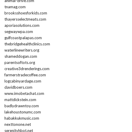
animal-drive.com
tnamag.com
brooksshoesforkids.com
thayersselectmeats.com
aporiasolutions.com
segwaywpa.com
gulfcoastpalapas.com
thebridgehealthclinics.com
waterlinewriters.org
shameddogan.com
parentsoftots.org
creative3drenderings.com
farmerstradecoffee.com
logcabinyardage.com
davidboers.com
www.imobetachat.com
mattdickstein.com
badlydrawntoy.com
lakehoustonumc.com
habakkukmusic.com
nexttonone.net
serenityhbot.net