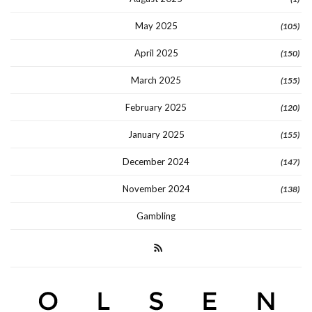
May 2025
(105)
April 2025
(150)
March 2025
(155)
February 2025
(120)
January 2025
(155)
December 2024
(147)
November 2024
(138)
Gambling