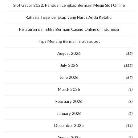
Slot Gacor 2022: Panduan Lengkap Bermain Mesin Slot Online
Rahasia Togel Lengkap yang Harus Anda Ketahui
Peraturan dan Etika Bermain Casino Online di Indonesia
Tips Menang Bermain Slot Sbobet
August 2026
(35)
July 2026
(155)
June 2026
(67)
March 2026
(1)
February 2026
(6)
January 2026
(5)
December 2025
(11)
August 2025
(1)