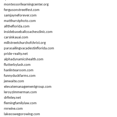
montessorilearningcenter.org
fergusonstreetfest.com
samjayneforever.com
matthurstphoto.com
alltheflorida.com
insidebaseballcoachesclinic.com
carsinkauai.com
millstreetchurchofchrist.org
parasailingvacadestinflorida.com
pride-realty.net
alphadynamicshealth.com
flutterbylash.com
hanlintearoom.com
funnyduckfarms.com
jenwaite.com
elevatemanagementgroup.com
leroyzimmerman.com
drfinley.net
flemingfamilylaw.com
rnrwine.com
lakeoswegorowing.com