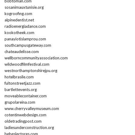
bobtoman.com
sosanimauxtunisie.org
kogroofing.com
alpinedentist.net
radioenergiadance.com
kookotheek.com
panayiotislamprou.com
southcampusgateway.com
chateaudelisse.com
wellborncommunityassociation.com
wildwoodfilmfestival.com
westnorthamptonshirejpu.org
hotelbrasile.com
fultonstreetjazz.com
bartlettevents.org
moveablecontainer.com
grupolareina.com
www.cherryvalleymuseum.com
cotentinwebdesign.com
oldetradingpost.com
ladiesunderconstruction.org
bebeslectores.com