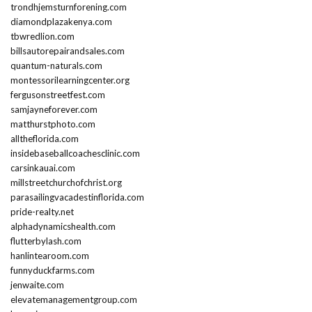
trondhjemsturnforening.com
diamondplazakenya.com
tbwredlion.com
billsautorepairandsales.com
quantum-naturals.com
montessorilearningcenter.org
fergusonstreetfest.com
samjayneforever.com
matthurstphoto.com
alltheflorida.com
insidebaseballcoachesclinic.com
carsinkauai.com
millstreetchurchofchrist.org
parasailingvacadestinflorida.com
pride-realty.net
alphadynamicshealth.com
flutterbylash.com
hanlintearoom.com
funnyduckfarms.com
jenwaite.com
elevatemanagementgroup.com