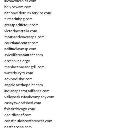
luchavolcanica.com
holycownm.com
nationwidetruckservice.com
turtleclubpg.com
greatpacifictour.com
victoriaestrella.com
thousandwavesspa.com
courtlandcenter.com
neilfindlaymsp.com
avicollisrestaurant.com
drcconline.org
v
theplacebarandgrill.com
waterburyrx.com
advpoolsinc.com
angelosatthepoint.com
indianapastorsalliance.com
valleyoakssteakcompany.com
caseyswoodshed.com
fixhairchicago.com
denizliesnaf.com
constitutionconferences.com
patthecope.com