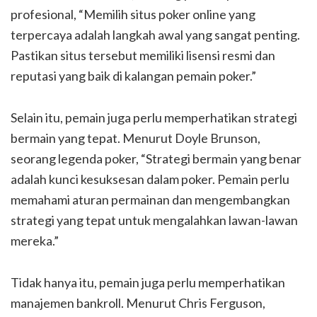
profesional, “Memilih situs poker online yang
terpercaya adalah langkah awal yang sangat penting.
Pastikan situs tersebut memiliki lisensi resmi dan
reputasi yang baik di kalangan pemain poker.”
Selain itu, pemain juga perlu memperhatikan strategi
bermain yang tepat. Menurut Doyle Brunson,
seorang legenda poker, “Strategi bermain yang benar
adalah kunci kesuksesan dalam poker. Pemain perlu
memahami aturan permainan dan mengembangkan
strategi yang tepat untuk mengalahkan lawan-lawan
mereka.”
Tidak hanya itu, pemain juga perlu memperhatikan
manajemen bankroll. Menurut Chris Ferguson,