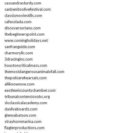
cassandrasturdy.com
sanbenitoolivefestival.com
classicmoviestills.com
cafecolada.com
discoversoriano.com
thebeginnerspoint.com
www.comingholidays.net
sanfranguide.com
charmoryllc.com
3dracinginc.com
houstoncriticalmass.com
themostdangerousanimalofall.com
thepolicerehearsals.com
alliknownow.com
eastlewiscountychamber.com
tribunalcontenciosobc.org
sloclassicalacademy.com
dasilvaboards.com
glennabatson.com
strayhornmarina.com
flaglerproductions.com