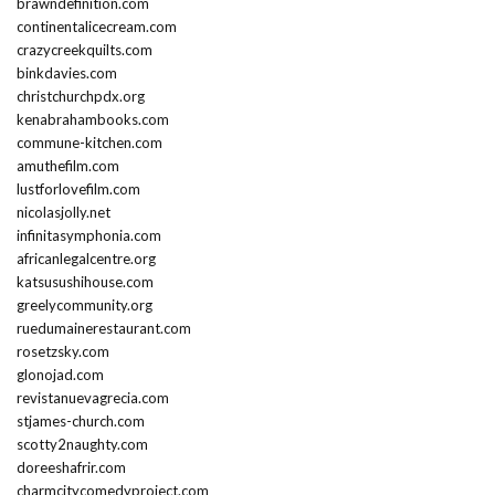
brawndefinition.com
continentalicecream.com
crazycreekquilts.com
binkdavies.com
christchurchpdx.org
kenabrahambooks.com
commune-kitchen.com
amuthefilm.com
lustforlovefilm.com
nicolasjolly.net
infinitasymphonia.com
africanlegalcentre.org
katsusushihouse.com
greelycommunity.org
ruedumainerestaurant.com
rosetzsky.com
glonojad.com
revistanuevagrecia.com
stjames-church.com
scotty2naughty.com
doreeshafrir.com
charmcitycomedyproject.com