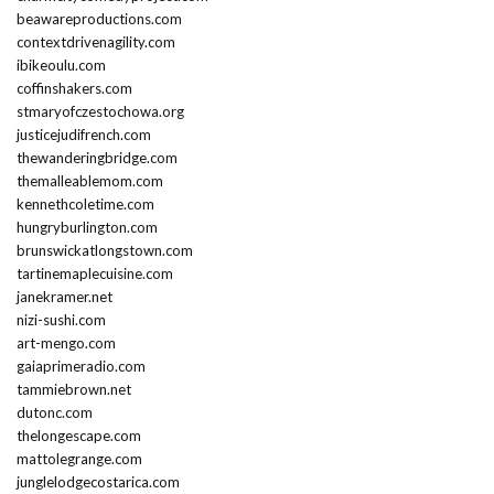
beawareproductions.com
contextdrivenagility.com
ibikeoulu.com
coffinshakers.com
stmaryofczestochowa.org
justicejudifrench.com
thewanderingbridge.com
themalleablemom.com
kennethcoletime.com
hungryburlington.com
brunswickatlongstown.com
tartinemaplecuisine.com
janekramer.net
nizi-sushi.com
art-mengo.com
gaiaprimeradio.com
tammiebrown.net
dutonc.com
thelongescape.com
mattolegrange.com
junglelodgecostarica.com