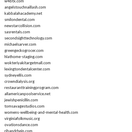
w4btx.com
angelstouchnaillash.com
kabbalahacademy.net
smilondental.com
newstarcollision.com
sasrentals.com
secondsighttechnology.com
michaelsarver.com
greengeckogrocer.com
hlathome-staging.com
wokteriyakitargetmall.com
lexingtondentalcenter.com
sydneyellis.com
crowndialysis.org
restauranttrainingprogram.com
allamericanpoolservice.net
jewishpenicillin.com
tomsavagestudios.com
womens-wellbeing-and-mental-health.com
virginiafolkmusic.org
ovationsdance.com
ribandrhein.com