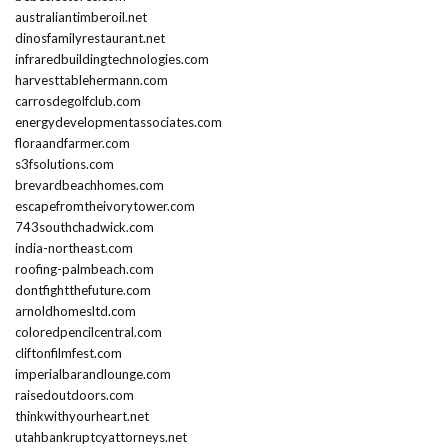
australiantimberoil.net
dinosfamilyrestaurant.net
infraredbuildingtechnologies.com
harvesttablehermann.com
carrosdegolfclub.com
energydevelopmentassociates.com
floraandfarmer.com
s3fsolutions.com
brevardbeachhomes.com
escapefromtheivorytower.com
743southchadwick.com
india-northeast.com
roofing-palmbeach.com
dontfightthefuture.com
arnoldhomesltd.com
coloredpencilcentral.com
cliftonfilmfest.com
imperialbarandlounge.com
raisedoutdoors.com
thinkwithyourheart.net
utahbankruptcyattorneys.net