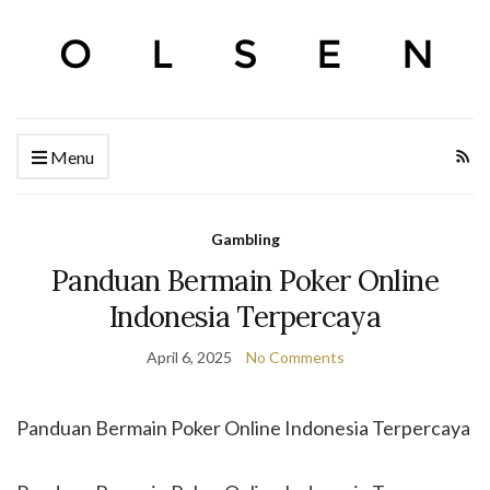
Menu
Gambling
Panduan Bermain Poker Online
Indonesia Terpercaya
April 6, 2025
No Comments
Panduan Bermain Poker Online Indonesia Terpercaya