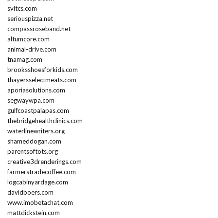
svitcs.com
seriouspizza.net
compassroseband.net
altumcore.com
animal-drive.com
tnamag.com
brooksshoesforkids.com
thayersselectmeats.com
aporiasolutions.com
segwaywpa.com
gulfcoastpalapas.com
thebridgehealthclinics.com
waterlinewriters.org
shameddogan.com
parentsoftots.org
creative3drenderings.com
farmerstradecoffee.com
logcabinyardage.com
davidboers.com
www.imobetachat.com
mattdickstein.com