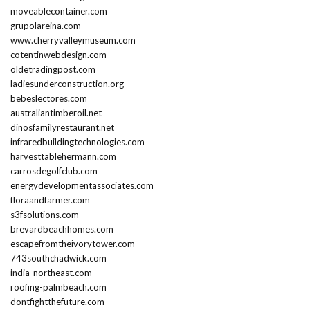
moveablecontainer.com
grupolareina.com
www.cherryvalleymuseum.com
cotentinwebdesign.com
oldetradingpost.com
ladiesunderconstruction.org
bebeslectores.com
australiantimberoil.net
dinosfamilyrestaurant.net
infraredbuildingtechnologies.com
harvesttablehermann.com
carrosdegolfclub.com
energydevelopmentassociates.com
floraandfarmer.com
s3fsolutions.com
brevardbeachhomes.com
escapefromtheivorytower.com
743southchadwick.com
india-northeast.com
roofing-palmbeach.com
dontfightthefuture.com