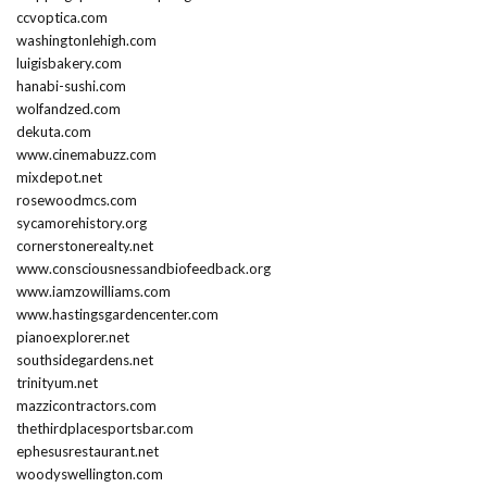
ccvoptica.com
washingtonlehigh.com
luigisbakery.com
hanabi-sushi.com
wolfandzed.com
dekuta.com
www.cinemabuzz.com
mixdepot.net
rosewoodmcs.com
sycamorehistory.org
cornerstonerealty.net
www.consciousnessandbiofeedback.org
www.iamzowilliams.com
www.hastingsgardencenter.com
pianoexplorer.net
southsidegardens.net
trinityum.net
mazzicontractors.com
thethirdplacesportsbar.com
ephesusrestaurant.net
woodyswellington.com