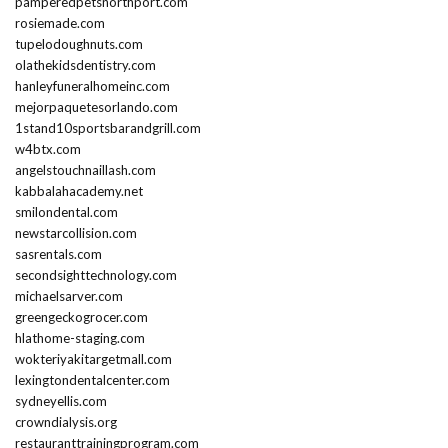
pamperedpetsnorthport.com
rosiemade.com
tupelodoughnuts.com
olathekidsdentistry.com
hanleyfuneralhomeinc.com
mejorpaquetesorlando.com
1stand10sportsbarandgrill.com
w4btx.com
angelstouchnaillash.com
kabbalahacademy.net
smilondental.com
newstarcollision.com
sasrentals.com
secondsighttechnology.com
michaelsarver.com
greengeckogrocer.com
hlathome-staging.com
wokteriyakitargetmall.com
lexingtondentalcenter.com
sydneyellis.com
crowndialysis.org
restauranttrainingprogram.com