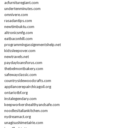
acfurnituregiant.com
undertenminutes.com
omnivere.com
rasadantips.com
newtimbuktu.com
altronicsmfg.com
eatbaconhill.com
programmingassignmentshelp.net
kidssleepover.com
newtravels.net
paydayloansforus.com
thebelmontbakery.com
safewayclassic.com
countrysidewoodcrafts.com
appliancerepairchicagoil.org
ontariotbf.org
instalegendary.com
keepworkershealthyandsafe.com
noodlesitaliankitchen.com
nydreamact.org
unagisushimetairie.com