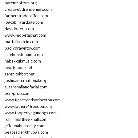
parentsoftots.org
creative3drenderings.com
farmerstradecoffee.com
logcabinyardage.com
davidboers.com
www.imobetachat.com
mattdickstein.com
badlydrawntoy.com
lakehoustonumc.com
habakkukmusic.com
nexttonone.net
serenityhbot.net
joshuainternational.org
susansnailandfacial.com
pen-prop.com
www.tigertrendsprinceton.com
www.fathers4freedom.org
www.topperlyngundogs.com
runningoftheelkhalf.com
jeffdunaheerealty.com
peacestrengthyoga.com