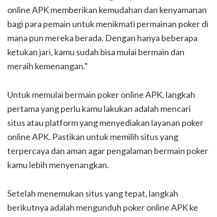
online APK memberikan kemudahan dan kenyamanan
bagi para pemain untuk menikmati permainan poker di
mana pun mereka berada. Dengan hanya beberapa
ketukan jari, kamu sudah bisa mulai bermain dan
meraih kemenangan.”
Untuk memulai bermain poker online APK, langkah
pertama yang perlu kamu lakukan adalah mencari
situs atau platform yang menyediakan layanan poker
online APK. Pastikan untuk memilih situs yang
terpercaya dan aman agar pengalaman bermain poker
kamu lebih menyenangkan.
Setelah menemukan situs yang tepat, langkah
berikutnya adalah mengunduh poker online APK ke