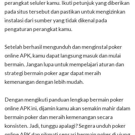
perangkat seluler kamu. Ikuti petunjuk yang diberikan
pada situs tersebut dan pastikan untuk mengizinkan
instalasi dari sumber yang tidak dikenal pada
pengaturan perangkat kamu.
Setelah berhasil mengunduh dan menginstal poker
online APK, kamu dapat langsung masuk dan mulai
bermain. Jangan lupa untuk mempelajari aturan dan
strategi bermain poker agar dapat meraih
kemenangan dengan lebih mudah.
Dengan mengikuti panduan lengkap bermain poker
online APK ini, dijamin kamu akan semakin mahir dalam
bermain poker dan meraih kemenangan secara
konsisten. Jadi, tunggu apalagi? Segera unduh poker
online APK dan nikmati sensasi bermain poker di ujung