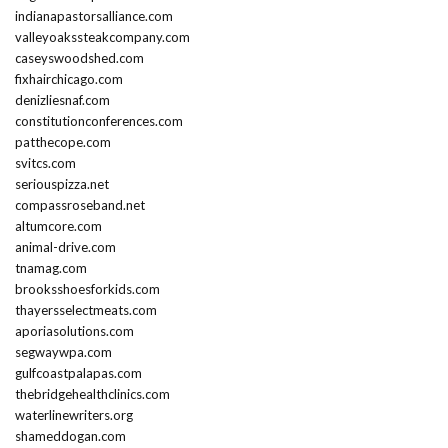
indianapastorsalliance.com
valleyoakssteakcompany.com
caseyswoodshed.com
fixhairchicago.com
denizliesnaf.com
constitutionconferences.com
patthecope.com
svitcs.com
seriouspizza.net
compassroseband.net
altumcore.com
animal-drive.com
tnamag.com
brooksshoesforkids.com
thayersselectmeats.com
aporiasolutions.com
segwaywpa.com
gulfcoastpalapas.com
thebridgehealthclinics.com
waterlinewriters.org
shameddogan.com