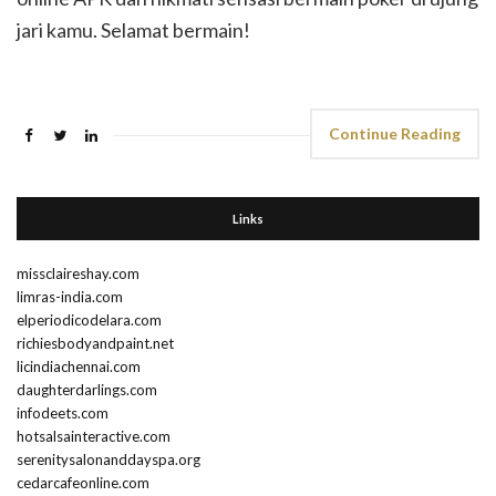
jari kamu. Selamat bermain!
Continue Reading
Links
missclaireshay.com
limras-india.com
elperiodicodelara.com
richiesbodyandpaint.net
licindiachennai.com
daughterdarlings.com
infodeets.com
hotsalsainteractive.com
serenitysalonanddayspa.org
cedarcafeonline.com