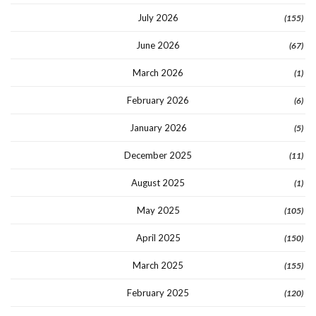
July 2026
(155)
June 2026
(67)
March 2026
(1)
February 2026
(6)
January 2026
(5)
December 2025
(11)
August 2025
(1)
May 2025
(105)
April 2025
(150)
March 2025
(155)
February 2025
(120)