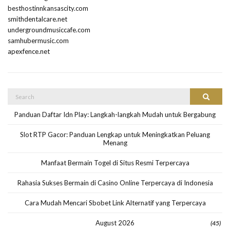
besthostinnkansascity.com
smithdentalcare.net
undergroundmusiccafe.com
samhubermusic.com
apexfence.net
Search
Search
for:
Panduan Daftar Idn Play: Langkah-langkah Mudah untuk Bergabung
Slot RTP Gacor: Panduan Lengkap untuk Meningkatkan Peluang
Menang
Manfaat Bermain Togel di Situs Resmi Terpercaya
Rahasia Sukses Bermain di Casino Online Terpercaya di Indonesia
Cara Mudah Mencari Sbobet Link Alternatif yang Terpercaya
August 2026
(45)