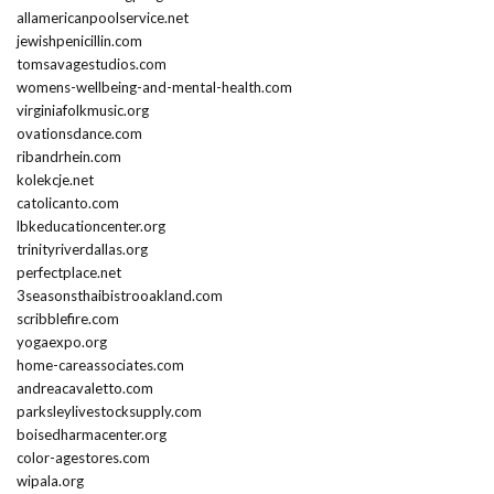
allamericanpoolservice.net
jewishpenicillin.com
tomsavagestudios.com
womens-wellbeing-and-mental-health.com
virginiafolkmusic.org
ovationsdance.com
ribandrhein.com
kolekcje.net
catolicanto.com
lbkeducationcenter.org
trinityriverdallas.org
perfectplace.net
3seasonsthaibistrooakland.com
scribblefire.com
yogaexpo.org
home-careassociates.com
andreacavaletto.com
parksleylivestocksupply.com
boisedharmacenter.org
color-agestores.com
wipala.org