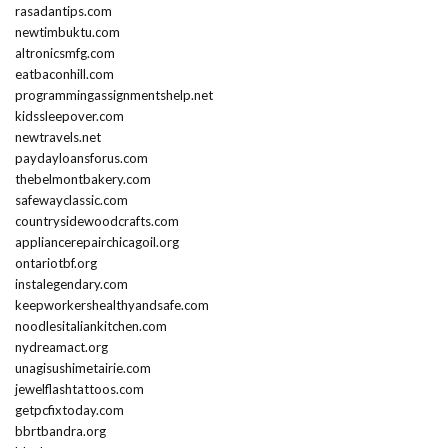
rasadantips.com
newtimbuktu.com
altronicsmfg.com
eatbaconhill.com
programmingassignmentshelp.net
kidssleepover.com
newtravels.net
paydayloansforus.com
thebelmontbakery.com
safewayclassic.com
countrysidewoodcrafts.com
appliancerepairchicagoil.org
ontariotbf.org
instalegendary.com
keepworkershealthyandsafe.com
noodlesitaliankitchen.com
nydreamact.org
unagisushimetairie.com
jewelflashtattoos.com
getpcfixtoday.com
bbrtbandra.org