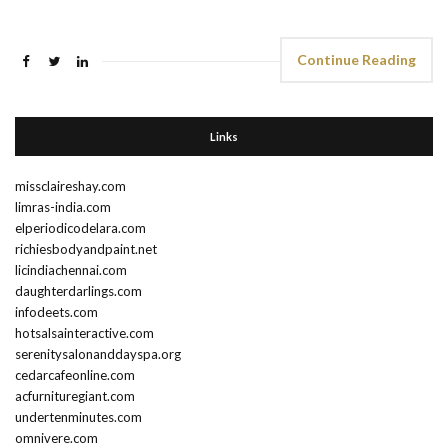
Continue Reading
Links
missclaireshay.com
limras-india.com
elperiodicodelara.com
richiesbodyandpaint.net
licindiachennai.com
daughterdarlings.com
infodeets.com
hotsalsainteractive.com
serenitysalonanddayspa.org
cedarcafeonline.com
acfurnituregiant.com
undertenminutes.com
omnivere.com