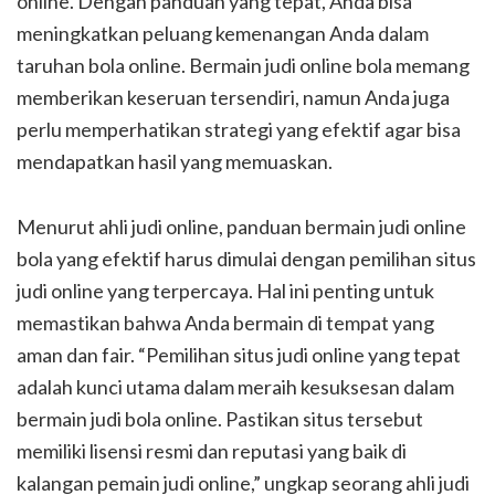
online. Dengan panduan yang tepat, Anda bisa
meningkatkan peluang kemenangan Anda dalam
taruhan bola online. Bermain judi online bola memang
memberikan keseruan tersendiri, namun Anda juga
perlu memperhatikan strategi yang efektif agar bisa
mendapatkan hasil yang memuaskan.
Menurut ahli judi online, panduan bermain judi online
bola yang efektif harus dimulai dengan pemilihan situs
judi online yang terpercaya. Hal ini penting untuk
memastikan bahwa Anda bermain di tempat yang
aman dan fair. “Pemilihan situs judi online yang tepat
adalah kunci utama dalam meraih kesuksesan dalam
bermain judi bola online. Pastikan situs tersebut
memiliki lisensi resmi dan reputasi yang baik di
kalangan pemain judi online,” ungkap seorang ahli judi