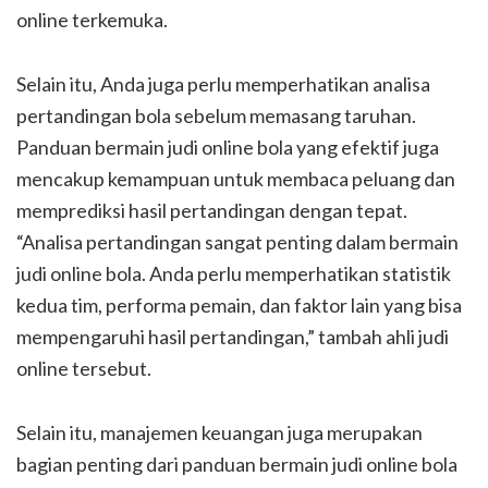
online terkemuka.
Selain itu, Anda juga perlu memperhatikan analisa
pertandingan bola sebelum memasang taruhan.
Panduan bermain judi online bola yang efektif juga
mencakup kemampuan untuk membaca peluang dan
memprediksi hasil pertandingan dengan tepat.
“Analisa pertandingan sangat penting dalam bermain
judi online bola. Anda perlu memperhatikan statistik
kedua tim, performa pemain, dan faktor lain yang bisa
mempengaruhi hasil pertandingan,” tambah ahli judi
online tersebut.
Selain itu, manajemen keuangan juga merupakan
bagian penting dari panduan bermain judi online bola