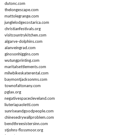
dutonc.com
thelongescape.com
mattolegrange.com
junglelodgecostarica.com
christianfestivals.org
visitcountrykitchen.com
algarve-dolphins.com
alanveingrad.com
ginosonhiggins.com
wutungprinting.com
maritalsettlements.com
milwbikeskaterental.com
baymontjacksonms.com
townofaltonany.com
pglax.org
negativespacecleveland.com
liuteriapaoletti.com
sunriseandgoodpeople.com
chinesedrywallproblem.com
bendthreesistersinn.com
stjohns-flossmoor.org