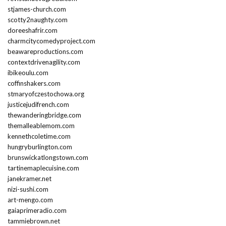
stjames-church.com
scotty2naughty.com
doreeshafrir.com
charmcitycomedyproject.com
beawareproductions.com
contextdrivenagility.com
ibikeoulu.com
coffinshakers.com
stmaryofczestochowa.org
justicejudifrench.com
thewanderingbridge.com
themalleablemom.com
kennethcoletime.com
hungryburlington.com
brunswickatlongstown.com
tartinemaplecuisine.com
janekramer.net
nizi-sushi.com
art-mengo.com
gaiaprimeradio.com
tammiebrown.net