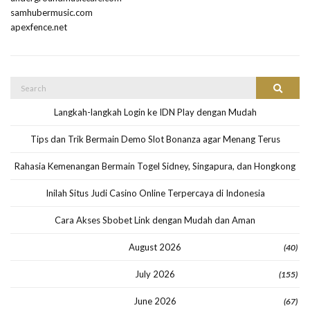
samhubermusic.com
apexfence.net
Search
Search
for:
Langkah-langkah Login ke IDN Play dengan Mudah
Tips dan Trik Bermain Demo Slot Bonanza agar Menang Terus
Rahasia Kemenangan Bermain Togel Sidney, Singapura, dan Hongkong
Inilah Situs Judi Casino Online Terpercaya di Indonesia
Cara Akses Sbobet Link dengan Mudah dan Aman
August 2026
(40)
July 2026
(155)
June 2026
(67)