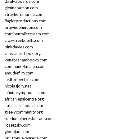
dasilvaboards.com
glennabatson.com
strayhornmarina.com
flaglerproductions.com
brawndefinition.com
continentalicecream.com
crazycreekquilts.com
binkdavies.com
christchurchpdx.org
kenabrahambooks.com
commune-kitchen.com
amuthefilm.com
lustforlovefilm.com
nicolasjolly.net
infinitasymphonia.com
africanlegalcentre.org
katsusushihouse.com
greelycommunity.org
ruedumainerestaurant.com
rosetzsky.com
glonojad.com
revistanuevagrecia.com