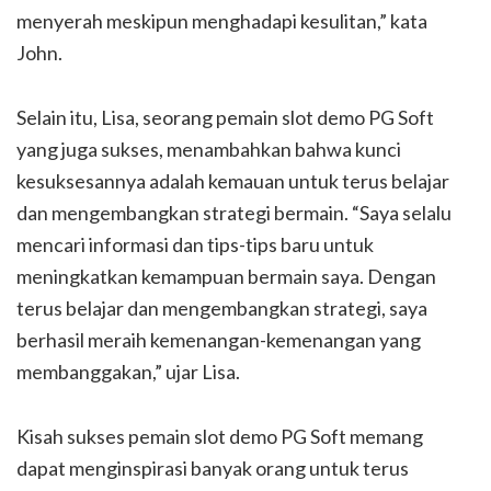
menyerah meskipun menghadapi kesulitan,” kata
John.
Selain itu, Lisa, seorang pemain slot demo PG Soft
yang juga sukses, menambahkan bahwa kunci
kesuksesannya adalah kemauan untuk terus belajar
dan mengembangkan strategi bermain. “Saya selalu
mencari informasi dan tips-tips baru untuk
meningkatkan kemampuan bermain saya. Dengan
terus belajar dan mengembangkan strategi, saya
berhasil meraih kemenangan-kemenangan yang
membanggakan,” ujar Lisa.
Kisah sukses pemain slot demo PG Soft memang
dapat menginspirasi banyak orang untuk terus