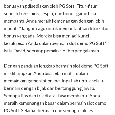
bonus yang disediakan oleh PG Soft. Fitur-fitur
seperti free spins, respin, dan bonus game bisa
membantu Anda meraih kemenangan dengan lebih
mudah. “Jangan ragu untuk memanfaatkan fitur-fitur
bonus yang ada. Mereka bisa menjadi kunci
kesuksesan Anda dalam bermain slot demo PG Soft,”
kata David, seorang pemain slot berpengalaman.
Dengan panduan lengkap bermain slot demo PG Soft
ini, diharapkan Anda bisa lebih mahir dalam
memainkan game slot online. Ingatlah untuk selalu
bermain dengan bijak dan bertanggung jawab.
Semoga tips dan trik di atas bisa membantu Anda
meraih kemenangan besar dalam bermain slot demo
PG Soft. Selamat bermain dan semoga sukses!