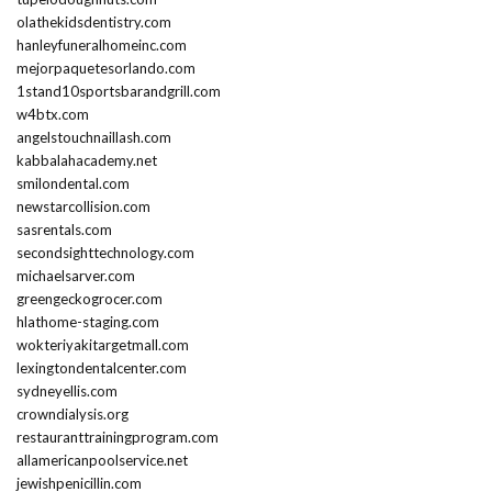
olathekidsdentistry.com
hanleyfuneralhomeinc.com
mejorpaquetesorlando.com
1stand10sportsbarandgrill.com
w4btx.com
angelstouchnaillash.com
kabbalahacademy.net
smilondental.com
newstarcollision.com
sasrentals.com
secondsighttechnology.com
michaelsarver.com
greengeckogrocer.com
hlathome-staging.com
wokteriyakitargetmall.com
lexingtondentalcenter.com
sydneyellis.com
crowndialysis.org
restauranttrainingprogram.com
allamericanpoolservice.net
jewishpenicillin.com