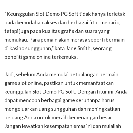
“Keunggulan Slot Demo PG Soft tidak hanya terletak
pada kemudahan akses dan berbagai fitur menarik,
tetapi juga pada kualitas grafis dan suara yang
memukau. Para pemain akan merasa seperti bermain
di kasino sungguhan,” kata Jane Smith, seorang
peneliti game online terkemuka.
Jadi, sebelum Anda memulai petualangan bermain
game slot online, pastikan untuk memanfaatkan
keunggulan Slot Demo PG Soft. Dengan fitur ini, Anda
dapat mencoba berbagai game seru tanpa harus
mengeluarkan uang sungguhan dan meningkatkan
peluang Anda untuk meraih kemenangan besar.
Jangan lewatkan kesempatan emas ini dan mulailah