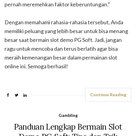
pernah meremehkan faktor keberuntungan.”
Dengan memahami rahasia-rahasia tersebut, Anda
memiliki peluang yang lebih besar untuk bisa menang
besar saat bermain slot demo PG Soft. Jadi, jangan
ragu untuk mencoba dan terus berlatih agar bisa
meraih kemenangan besar dalam permainan slot
online ini. Semoga berhasil!
Continue Reading
Gambling
Panduan Lengkap Bermain Slot