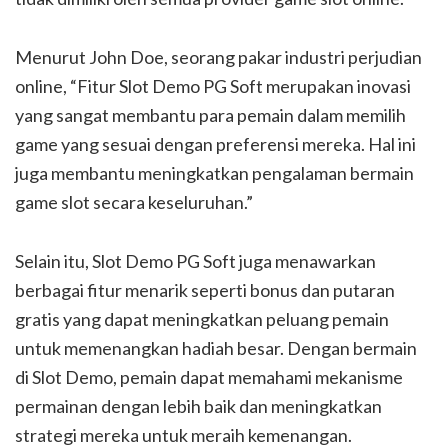
Menurut John Doe, seorang pakar industri perjudian
online, “Fitur Slot Demo PG Soft merupakan inovasi
yang sangat membantu para pemain dalam memilih
game yang sesuai dengan preferensi mereka. Hal ini
juga membantu meningkatkan pengalaman bermain
game slot secara keseluruhan.”
Selain itu, Slot Demo PG Soft juga menawarkan
berbagai fitur menarik seperti bonus dan putaran
gratis yang dapat meningkatkan peluang pemain
untuk memenangkan hadiah besar. Dengan bermain
di Slot Demo, pemain dapat memahami mekanisme
permainan dengan lebih baik dan meningkatkan
strategi mereka untuk meraih kemenangan.