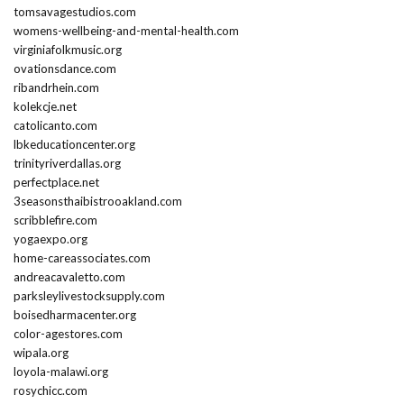
tomsavagestudios.com
womens-wellbeing-and-mental-health.com
virginiafolkmusic.org
ovationsdance.com
ribandrhein.com
kolekcje.net
catolicanto.com
lbkeducationcenter.org
trinityriverdallas.org
perfectplace.net
3seasonsthaibistrooakland.com
scribblefire.com
yogaexpo.org
home-careassociates.com
andreacavaletto.com
parksleylivestocksupply.com
boisedharmacenter.org
color-agestores.com
wipala.org
loyola-malawi.org
rosychicc.com