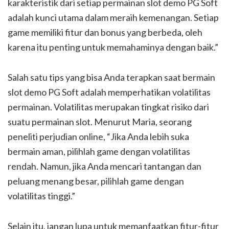
karakteristik dari setiap permainan slot demo PG Soft
adalah kunci utama dalam meraih kemenangan. Setiap
game memiliki fitur dan bonus yang berbeda, oleh
karena itu penting untuk memahaminya dengan baik.”
Salah satu tips yang bisa Anda terapkan saat bermain
slot demo PG Soft adalah memperhatikan volatilitas
permainan. Volatilitas merupakan tingkat risiko dari
suatu permainan slot. Menurut Maria, seorang
peneliti perjudian online, “Jika Anda lebih suka
bermain aman, pilihlah game dengan volatilitas
rendah. Namun, jika Anda mencari tantangan dan
peluang menang besar, pilihlah game dengan
volatilitas tinggi.”
Selain itu, jangan lupa untuk memanfaatkan fitur-fitur