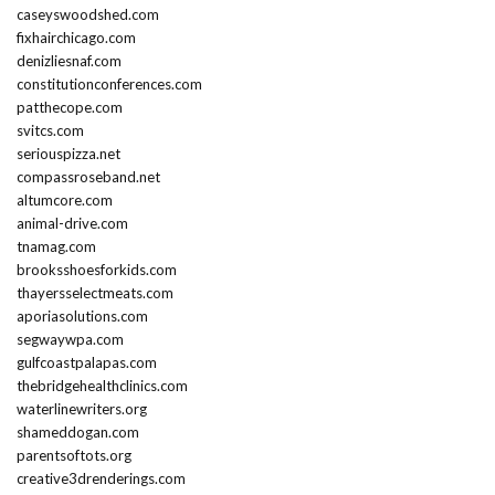
caseyswoodshed.com
fixhairchicago.com
denizliesnaf.com
constitutionconferences.com
patthecope.com
svitcs.com
seriouspizza.net
compassroseband.net
altumcore.com
animal-drive.com
tnamag.com
brooksshoesforkids.com
thayersselectmeats.com
aporiasolutions.com
segwaywpa.com
gulfcoastpalapas.com
thebridgehealthclinics.com
waterlinewriters.org
shameddogan.com
parentsoftots.org
creative3drenderings.com