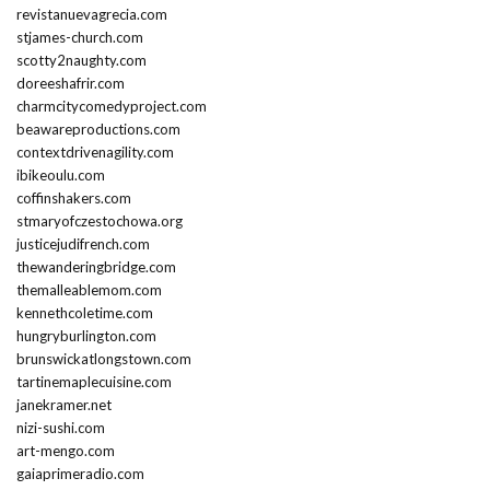
revistanuevagrecia.com
stjames-church.com
scotty2naughty.com
doreeshafrir.com
charmcitycomedyproject.com
beawareproductions.com
contextdrivenagility.com
ibikeoulu.com
coffinshakers.com
stmaryofczestochowa.org
justicejudifrench.com
thewanderingbridge.com
themalleablemom.com
kennethcoletime.com
hungryburlington.com
brunswickatlongstown.com
tartinemaplecuisine.com
janekramer.net
nizi-sushi.com
art-mengo.com
gaiaprimeradio.com