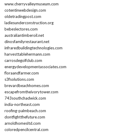
www.cherryvalleymuseum.com
cotentinwebdesign.com
oldetradingpost.com
ladiesunderconstruction.org
bebeslectores.com
australiantimberoil.net
dinosfamilyrestaurant.net
infraredbuildingtechnologies.com
harvesttablehermann.com
carrosdegolfclub.com
energydevelopmentassociates.com
floraandfarmer.com
s3fsolutions.com
brevardbeachhomes.com
escapefromtheivorytower.com
743southchadwick.com
india-northeast.com
roofing-palmbeach.com
dontfightthefuture.com
arnoldhomesltd.com
coloredpencilcentral.com