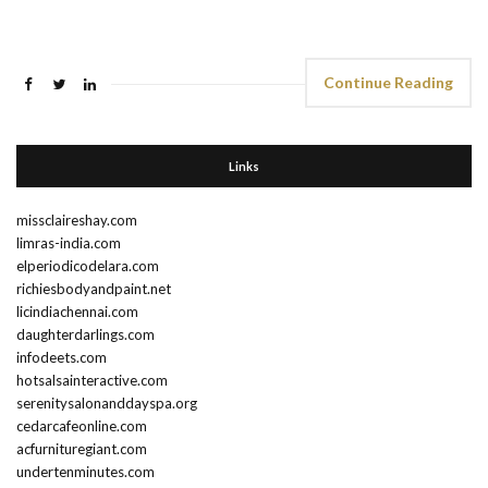
Continue Reading
Links
missclaireshay.com
limras-india.com
elperiodicodelara.com
richiesbodyandpaint.net
licindiachennai.com
daughterdarlings.com
infodeets.com
hotsalsainteractive.com
serenitysalonanddayspa.org
cedarcafeonline.com
acfurnituregiant.com
undertenminutes.com