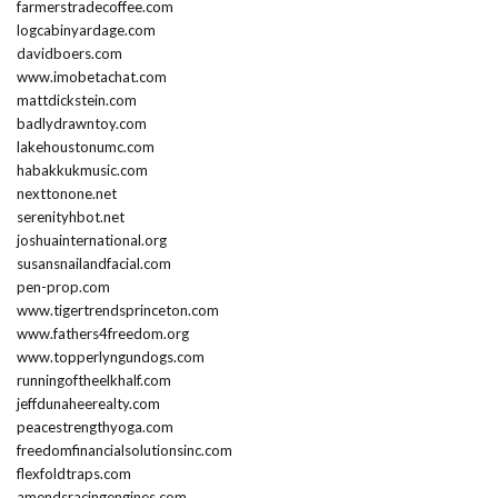
farmerstradecoffee.com
logcabinyardage.com
davidboers.com
www.imobetachat.com
mattdickstein.com
badlydrawntoy.com
lakehoustonumc.com
habakkukmusic.com
nexttonone.net
serenityhbot.net
joshuainternational.org
susansnailandfacial.com
pen-prop.com
www.tigertrendsprinceton.com
www.fathers4freedom.org
www.topperlyngundogs.com
runningoftheelkhalf.com
jeffdunaheerealty.com
peacestrengthyoga.com
freedomfinancialsolutionsinc.com
flexfoldtraps.com
amendsracingengines.com