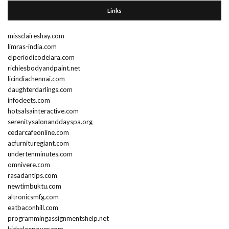
Links
missclaireshay.com
limras-india.com
elperiodicodelara.com
richiesbodyandpaint.net
licindiachennai.com
daughterdarlings.com
infodeets.com
hotsalsainteractive.com
serenitysalonanddayspa.org
cedarcafeonline.com
acfurnituregiant.com
undertenminutes.com
omnivere.com
rasadantips.com
newtimbuktu.com
altronicsmfg.com
eatbaconhill.com
programmingassignmentshelp.net