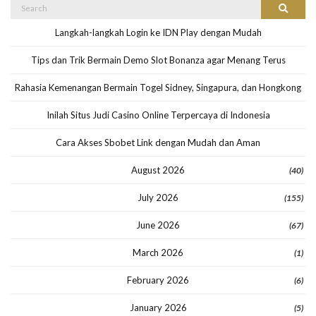
Search
Search
for:
Langkah-langkah Login ke IDN Play dengan Mudah
Tips dan Trik Bermain Demo Slot Bonanza agar Menang Terus
Rahasia Kemenangan Bermain Togel Sidney, Singapura, dan Hongkong
Inilah Situs Judi Casino Online Terpercaya di Indonesia
Cara Akses Sbobet Link dengan Mudah dan Aman
August 2026
(40)
July 2026
(155)
June 2026
(67)
March 2026
(1)
February 2026
(6)
January 2026
(5)