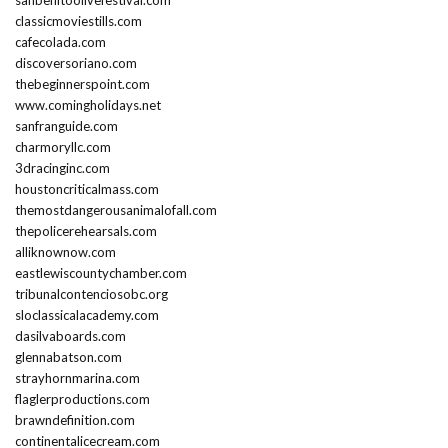
sanbenitoolivefestival.com
classicmoviestills.com
cafecolada.com
discoversoriano.com
thebeginnerspoint.com
www.comingholidays.net
sanfranguide.com
charmoryllc.com
3dracinginc.com
houstoncriticalmass.com
themostdangerousanimalofall.com
thepolicerehearsals.com
alliknownow.com
eastlewiscountychamber.com
tribunalcontenciosobc.org
sloclassicalacademy.com
dasilvaboards.com
glennabatson.com
strayhornmarina.com
flaglerproductions.com
brawndefinition.com
continentalicecream.com