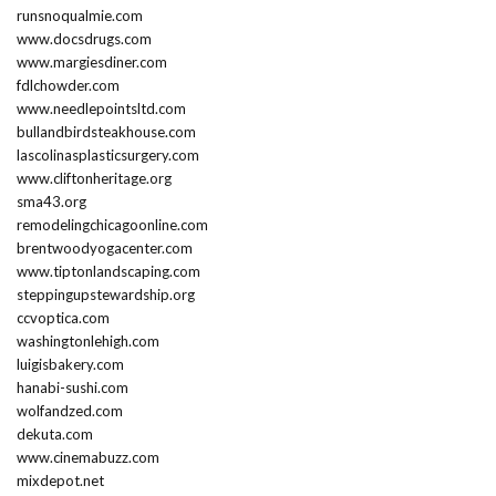
runsnoqualmie.com
www.docsdrugs.com
www.margiesdiner.com
fdlchowder.com
www.needlepointsltd.com
bullandbirdsteakhouse.com
lascolinasplasticsurgery.com
www.cliftonheritage.org
sma43.org
remodelingchicagoonline.com
brentwoodyogacenter.com
www.tiptonlandscaping.com
steppingupstewardship.org
ccvoptica.com
washingtonlehigh.com
luigisbakery.com
hanabi-sushi.com
wolfandzed.com
dekuta.com
www.cinemabuzz.com
mixdepot.net