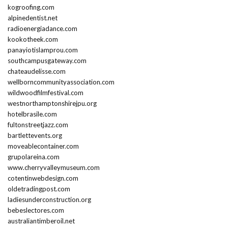
kogroofing.com
alpinedentist.net
radioenergiadance.com
kookotheek.com
panayiotislamprou.com
southcampusgateway.com
chateaudelisse.com
wellborncommunityassociation.com
wildwoodfilmfestival.com
westnorthamptonshirejpu.org
hotelbrasile.com
fultonstreetjazz.com
bartlettevents.org
moveablecontainer.com
grupolareina.com
www.cherryvalleymuseum.com
cotentinwebdesign.com
oldetradingpost.com
ladiesunderconstruction.org
bebeslectores.com
australiantimberoil.net