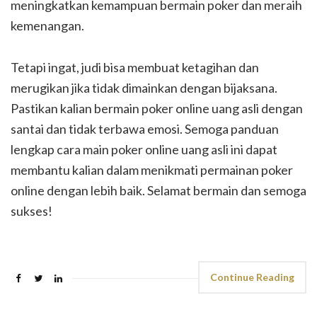
meningkatkan kemampuan bermain poker dan meraih
kemenangan.
Tetapi ingat, judi bisa membuat ketagihan dan
merugikan jika tidak dimainkan dengan bijaksana.
Pastikan kalian bermain poker online uang asli dengan
santai dan tidak terbawa emosi. Semoga panduan
lengkap cara main poker online uang asli ini dapat
membantu kalian dalam menikmati permainan poker
online dengan lebih baik. Selamat bermain dan semoga
sukses!
Continue Reading