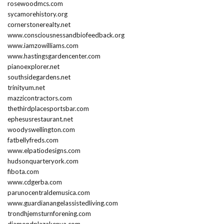
rosewoodmcs.com
sycamorehistory.org
cornerstonerealty.net
www.consciousnessandbiofeedback.org
www.iamzowilliams.com
www.hastingsgardencenter.com
pianoexplorer.net
southsidegardens.net
trinityum.net
mazzicontractors.com
thethirdplacesportsbar.com
ephesusrestaurant.net
woodyswellington.com
fatbellyfreds.com
www.elpatiodesigns.com
hudsonquarteryork.com
fibota.com
www.cdgerba.com
parunocentraldemusica.com
www.guardianangelassistedliving.com
trondhjemsturnforening.com