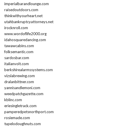
imperialbarandlounge.com
raisedoutdoors.com
thinkwithyourheart.net
utahbankruptcyattorneys.net
irocknroll.com
www.wordoflife2000.org
idahosquaredancing.com
tawawcabins.com
folksemantic.com
sardosbar.com
italianvolt.com
berkshirealarmssystems.com
vizslabrewing.com
dralanbittner.com
yannisandlemoni.com
weedpatchgazette.com
kblinc.com
eriesingletrack.com
pamperedpetsnorthport.com
rosiemade.com
tupelodoughnuts.com