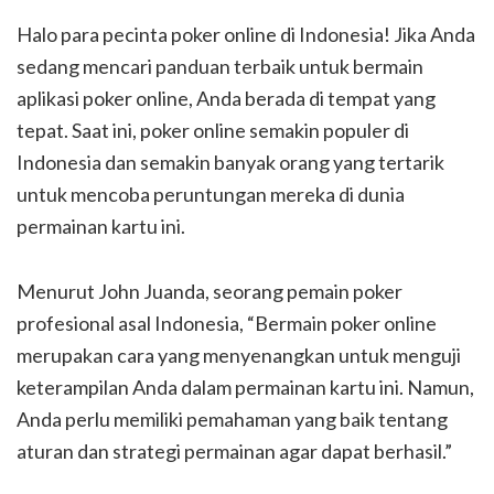
Halo para pecinta poker online di Indonesia! Jika Anda
sedang mencari panduan terbaik untuk bermain
aplikasi poker online, Anda berada di tempat yang
tepat. Saat ini, poker online semakin populer di
Indonesia dan semakin banyak orang yang tertarik
untuk mencoba peruntungan mereka di dunia
permainan kartu ini.
Menurut John Juanda, seorang pemain poker
profesional asal Indonesia, “Bermain poker online
merupakan cara yang menyenangkan untuk menguji
keterampilan Anda dalam permainan kartu ini. Namun,
Anda perlu memiliki pemahaman yang baik tentang
aturan dan strategi permainan agar dapat berhasil.”