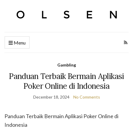
Menu
Gambling
Panduan Terbaik Bermain Aplikasi
Poker Online di Indonesia
December 18, 2024
No Comments
Panduan Terbaik Bermain Aplikasi Poker Online di
Indonesia