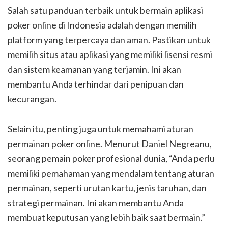
Salah satu panduan terbaik untuk bermain aplikasi
poker online di Indonesia adalah dengan memilih
platform yang terpercaya dan aman. Pastikan untuk
memilih situs atau aplikasi yang memiliki lisensi resmi
dan sistem keamanan yang terjamin. Ini akan
membantu Anda terhindar dari penipuan dan
kecurangan.
Selain itu, penting juga untuk memahami aturan
permainan poker online. Menurut Daniel Negreanu,
seorang pemain poker profesional dunia, “Anda perlu
memiliki pemahaman yang mendalam tentang aturan
permainan, seperti urutan kartu, jenis taruhan, dan
strategi permainan. Ini akan membantu Anda
membuat keputusan yang lebih baik saat bermain.”