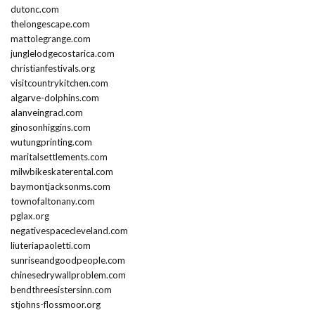
dutonc.com
thelongescape.com
mattolegrange.com
junglelodgecostarica.com
christianfestivals.org
visitcountrykitchen.com
algarve-dolphins.com
alanveingrad.com
ginosonhiggins.com
wutungprinting.com
maritalsettlements.com
milwbikeskaterental.com
baymontjacksonms.com
townofaltonany.com
pglax.org
negativespacecleveland.com
liuteriapaoletti.com
sunriseandgoodpeople.com
chinesedrywallproblem.com
bendthreesistersinn.com
stjohns-flossmoor.org