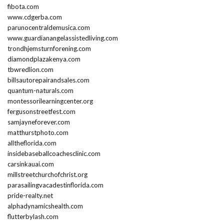
fibota.com
www.cdgerba.com
parunocentraldemusica.com
www.guardianangelassistedliving.com
trondhjemsturnforening.com
diamondplazakenya.com
tbwredlion.com
billsautorepairandsales.com
quantum-naturals.com
montessorilearningcenter.org
fergusonstreetfest.com
samjayneforever.com
matthurstphoto.com
alltheflorida.com
insidebaseballcoachesclinic.com
carsinkauai.com
millstreetchurchofchrist.org
parasailingvacadestinflorida.com
pride-realty.net
alphadynamicshealth.com
flutterbylash.com