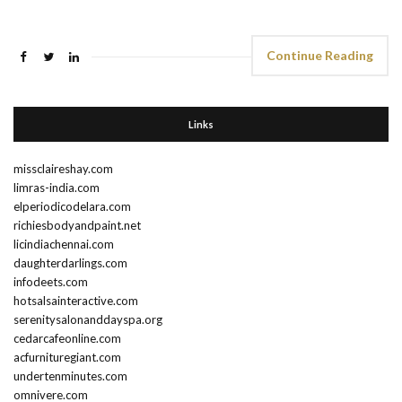
Continue Reading
Links
missclaireshay.com
limras-india.com
elperiodicodelara.com
richiesbodyandpaint.net
licindiachennai.com
daughterdarlings.com
infodeets.com
hotsalsainteractive.com
serenitysalonanddayspa.org
cedarcafeonline.com
acfurnituregiant.com
undertenminutes.com
omnivere.com