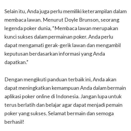
Selain itu, Anda juga perlu memiliki keterampilan dalam
membaca lawan. Menurut Doyle Brunson, seorang
legenda poker dunia, “Membaca lawan merupakan
kunci sukses dalam permainan poker. Anda perlu
dapat mengamati gerak-gerik lawan dan mengambil
keputusan berdasarkan informasi yang Anda
dapatkan.”
Dengan mengikuti panduan terbaik ini, Anda akan
dapat meningkatkan kemampuan Anda dalam bermain
aplikasi poker online di Indonesia. Jangan lupa untuk
terus berlatih dan belajar agar dapat menjadi pemain
poker yang sukses. Selamat bermain dan semoga
berhasil!