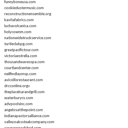
funnyboneusa.com
cookiedustermusic.com
reconstructionensemble.org
kavitafabrics.com
luchavolcanica.com
holycownm.com
nationwidetruckservice.com
turtleclubpg.com
greatpacifictour.com
victoriaestrella.com
thousandwavesspa.com
courtlandcenter.com
neilfindlaymsp.com
avicollisrestaurant.com
drcconline.org
v
theplacebarandgrill.com
waterburyrx.com
advpoolsinc.com
angelosatthepoint.com
indianapastorsalliance.com
valleyoakssteakcompany.com
caseyswoodshed.com