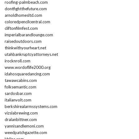
roofing-palmbeach.com
dontfightthefuture.com
arnoldhomesltd.com
coloredpencilcentral.com
cliftonfilmfest.com
imperialbarandlounge.com
raisedoutdoors.com
thinkwithyourheart.net
utahbankruptcyattorneys.net
irocknroll.com
www.wordoflife2000.org
idahosquaredancing.com
tawawcabins.com
folksemantic.com
sardosbar.com
italianvolt.com
berkshirealarmssystems.com
vizslabrewing.com
dralanbittner.com
yannisandlemoni.com
weedpatchgazette.com