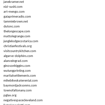
janekramer.net
nizi-sushi.com
art-mengo.com
gaiaprimeradio.com
tammiebrown.net
dutonc.com
thelongescape.com
mattolegrange.com
junglelodgecostarica.com
christianfestivals.org
visitcountrykitchen.com
algarve-dolphins.com
alanveingrad.com
ginosonhiggins.com
wutungprinting.com
maritalsettlements.com
milwbikeskaterental.com
baymontjacksonms.com
townofaltonany.com
pglax.org
negativespacecleveland.com