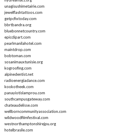
nydreamact.org
unagisushimetairie.com
jewelflashtattoos.com
getpcfixtoday.com
bbrtbandra.org
bluebonnetcountry.com
epicclipart.com
pearlmanilahotel.com
maintdrop.com
bobtoman.com
sosanimauxtunisie.org
kogroofing.com
alpinedentist.net
radioenergiadance.com
kookotheek.com
panayiotislamprou.com
southcampusgateway.com
chateaudelisse.com
wellborncommunityassociation.com
wildwoodfilmfestival.com
westnorthamptonshirejpu.org
hotelbrasile.com