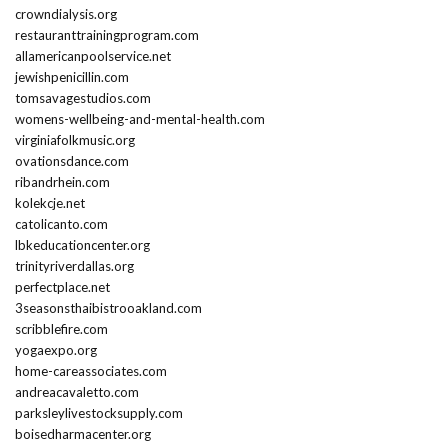
crowndialysis.org
restauranttrainingprogram.com
allamericanpoolservice.net
jewishpenicillin.com
tomsavagestudios.com
womens-wellbeing-and-mental-health.com
virginiafolkmusic.org
ovationsdance.com
ribandrhein.com
kolekcje.net
catolicanto.com
lbkeducationcenter.org
trinityriverdallas.org
perfectplace.net
3seasonsthaibistrooakland.com
scribblefire.com
yogaexpo.org
home-careassociates.com
andreacavaletto.com
parksleylivestocksupply.com
boisedharmacenter.org