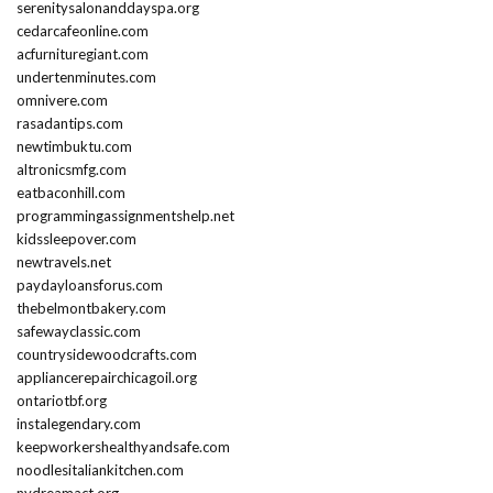
serenitysalonanddayspa.org
cedarcafeonline.com
acfurnituregiant.com
undertenminutes.com
omnivere.com
rasadantips.com
newtimbuktu.com
altronicsmfg.com
eatbaconhill.com
programmingassignmentshelp.net
kidssleepover.com
newtravels.net
paydayloansforus.com
thebelmontbakery.com
safewayclassic.com
countrysidewoodcrafts.com
appliancerepairchicagoil.org
ontariotbf.org
instalegendary.com
keepworkershealthyandsafe.com
noodlesitaliankitchen.com