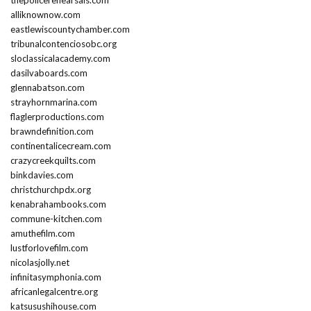
thepolicerehearsals.com
alliknownow.com
eastlewiscountychamber.com
tribunalcontenciosobc.org
sloclassicalacademy.com
dasilvaboards.com
glennabatson.com
strayhornmarina.com
flaglerproductions.com
brawndefinition.com
continentalicecream.com
crazycreekquilts.com
binkdavies.com
christchurchpdx.org
kenabrahambooks.com
commune-kitchen.com
amuthefilm.com
lustforlovefilm.com
nicolasjolly.net
infinitasymphonia.com
africanlegalcentre.org
katsusushihouse.com