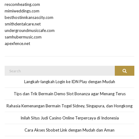
rescomheating.com
mimiweddings.com
besthostinnkansascity.com
smithdentalcare.net
undergroundmusiccafe.com
samhubermusic.com
apexfence.net
Search
Search
for:
Langkah-langkah Login ke IDN Play dengan Mudah
Tips dan Trik Bermain Demo Slot Bonanza agar Menang Terus
Rahasia Kemenangan Bermain Togel Sidney, Singapura, dan Hongkong
Inilah Situs Judi Casino Online Terpercaya di Indonesia
Cara Akses Sbobet Link dengan Mudah dan Aman