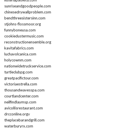
liuteriapaoletti.com
sunriseandgoodpeople.com
chinesedrywallproblem.com
bendthreesistersinn.com
stjohns-flossmoor.org
funnyboneusa.com
cookiedustermusic.com
reconstructionensemble.org
kavitafabrics.com
luchavolcanica.com
holycownm.com
nationwidetruckservice.com
turtleclubpg.com
greatpacifictour.com
victoriaestrella.com
thousandwavesspa.com
courtlandcenter.com
neilfindlaymsp.com
avicollisrestaurant.com
drcconline.org
v
theplacebarandgrill.com
waterburyrx.com