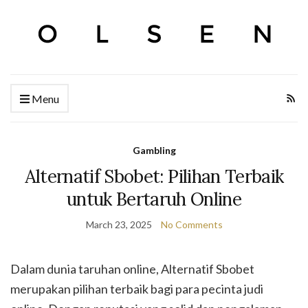
Menu
Gambling
Alternatif Sbobet: Pilihan Terbaik
untuk Bertaruh Online
March 23, 2025
No Comments
Dalam dunia taruhan online, Alternatif Sbobet
merupakan pilihan terbaik bagi para pecinta judi