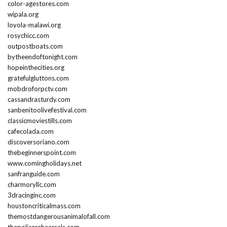
color-agestores.com
wipala.org
loyola-malawi.org
rosychicc.com
outpostboats.com
bytheendoftonight.com
hopeinthecities.org
gratefulgluttons.com
mobdroforpctv.com
cassandrasturdy.com
sanbenitoolivefestival.com
classicmoviestills.com
cafecolada.com
discoversoriano.com
thebeginnerspoint.com
www.comingholidays.net
sanfranguide.com
charmoryllc.com
3dracinginc.com
houstoncriticalmass.com
themostdangerousanimalofall.com