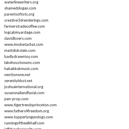
waterlinewriters.org
shameddogan.com
parentsoftots.org
creative3drenderings.com
farmerstradecoffee.com
logcabinyardage.com
davidboers.com
www.imobetachat.com
mattdickstein.com
badlydrawntoy.com
lakehoustonumc.com
habakkukmusic.com
nexttonone.net
serenityhbot.net
joshuainternational.org
susansnailandfacial.com
pen-prop.com
www.tigertrendsprinceton.com
www.fathers4freedom.org
www.topperlyngundogs.com
runningoftheelkhalf.com