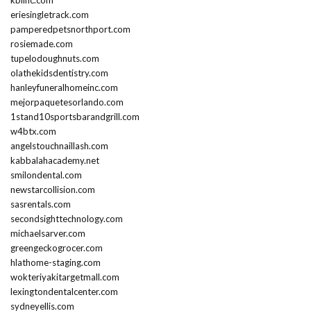
kblinc.com
eriesingletrack.com
pamperedpetsnorthport.com
rosiemade.com
tupelodoughnuts.com
olathekidsdentistry.com
hanleyfuneralhomeinc.com
mejorpaquetesorlando.com
1stand10sportsbarandgrill.com
w4btx.com
angelstouchnaillash.com
kabbalahacademy.net
smilondental.com
newstarcollision.com
sasrentals.com
secondsighttechnology.com
michaelsarver.com
greengeckogrocer.com
hlathome-staging.com
wokteriyakitargetmall.com
lexingtondentalcenter.com
sydneyellis.com